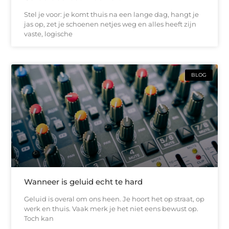
Stel je voor: je komt thuis na een lange dag, hangt je
jas op, zet je schoenen netjes weg en alles heeft zijn
vaste, logische
BLOG
Wanneer is geluid echt te hard
Geluid is overal om ons heen. Je hoort het op straat, op
werk en thuis. Vaak merk je het niet eens bewust op.
Toch kan