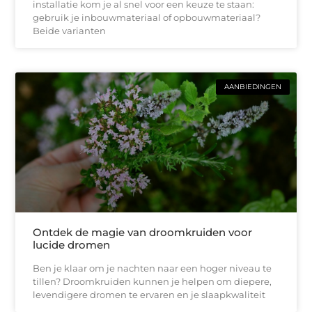
installatie kom je al snel voor een keuze te staan:
gebruik je inbouwmateriaal of opbouwmateriaal?
Beide varianten
AANBIEDINGEN
Ontdek de magie van droomkruiden voor
lucide dromen
Ben je klaar om je nachten naar een hoger niveau te
tillen? Droomkruiden kunnen je helpen om diepere,
levendigere dromen te ervaren en je slaapkwaliteit