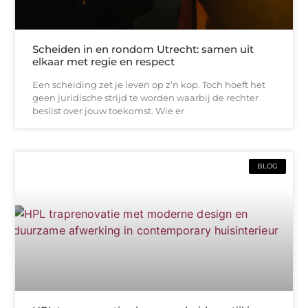
Scheiden in en rondom Utrecht: samen uit
elkaar met regie en respect
Een scheiding zet je leven op z’n kop. Toch hoeft het
geen juridische strijd te worden waarbij de rechter
beslist over jouw toekomst. Wie er
BLOG