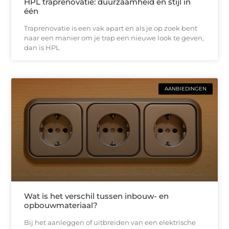
HPL traprenovatie: duurzaamheid en stijl in
één
Traprenovatie is een vak apart en als je op zoek bent
naar een manier om je trap een nieuwe look te geven,
dan is HPL
AANBIEDINGEN
Wat is het verschil tussen inbouw- en
opbouwmateriaal?
Bij het aanleggen of uitbreiden van een elektrische