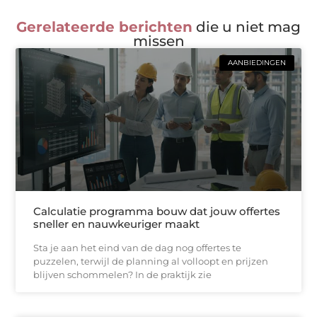
Gerelateerde berichten
die u niet mag
missen
AANBIEDINGEN
Calculatie programma bouw dat jouw offertes
sneller en nauwkeuriger maakt
Sta je aan het eind van de dag nog offertes te
puzzelen, terwijl de planning al volloopt en prijzen
blijven schommelen? In de praktijk zie