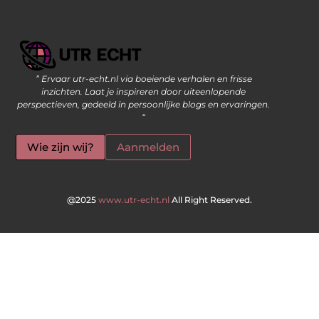
” Ervaar utr-echt.nl via boeiende verhalen en frisse
Geld Verdienen op Internet: De Moderne Manier om Inkomsten te Genereren
inzichten. Laat je inspireren door uiteenlopende
perspectieven, gedeeld in persoonlijke blogs en ervaringen.
“
Wie zijn wij?
Aanmelden
@2025
www.utr-echt.nl
All Right Reserved.