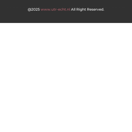
@2025
www.utr-echt.nl
All Right Reserved.