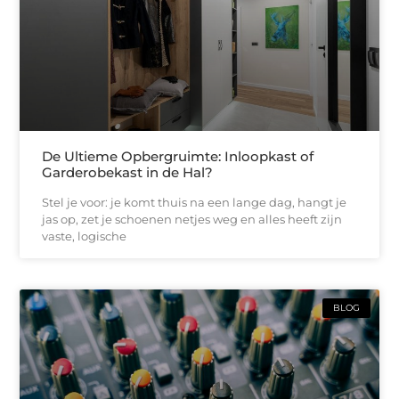
De Ultieme Opbergruimte: Inloopkast of
Garderobekast in de Hal?
Stel je voor: je komt thuis na een lange dag, hangt je
jas op, zet je schoenen netjes weg en alles heeft zijn
vaste, logische
BLOG