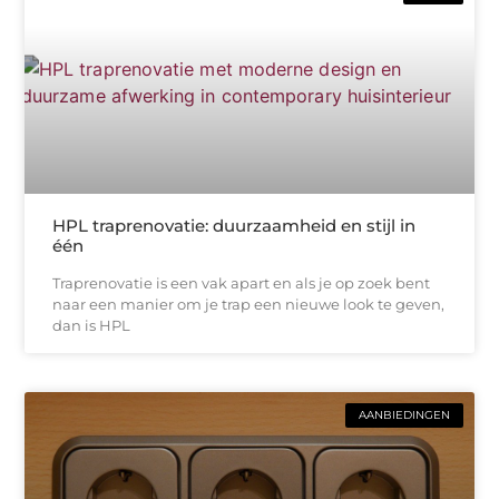
HPL traprenovatie: duurzaamheid en stijl in
één
Traprenovatie is een vak apart en als je op zoek bent
naar een manier om je trap een nieuwe look te geven,
dan is HPL
AANBIEDINGEN