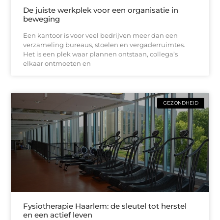
De juiste werkplek voor een organisatie in
beweging
Een kantoor is voor veel bedrijven meer dan een
verzameling bureaus, stoelen en vergaderruimtes.
Het is een plek waar plannen ontstaan, collega’s
elkaar ontmoeten en
GEZONDHEID
Fysiotherapie Haarlem: de sleutel tot herstel
en een actief leven