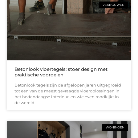
VERBOUWEN
Betonlook vloertegels: stoer design met
praktische voordelen
Betonlook tegels zijn de afgelopen jaren uitgegroeid
tot een van de meest gevraagde vloeroplossingen in
het hedendaagse interieur, en wie even rondkijkt in
de wereld
WONINGEN