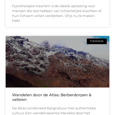
Fysiotherapie Haarlem is de ideale oplossing voor
mensen die last hebben van lichamelijke klachten of
hun lichaam willen versterken. Of je nu te maken
hebt
TOERISME
Wandelen door de Atlas: Berberdorpen &
valleien
De Atlas combineert bergnatuur met authentieke
cultuur Een wandelvakantie Marokko door het