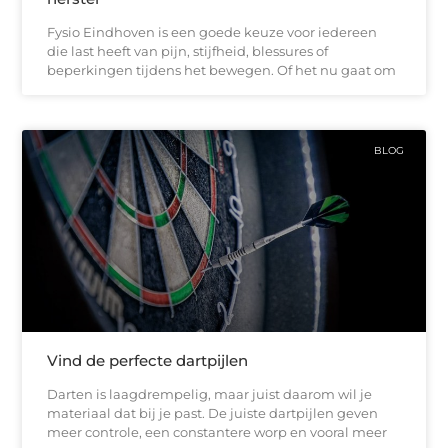
Fysio Eindhoven is een goede keuze voor iedereen
die last heeft van pijn, stijfheid, blessures of
beperkingen tijdens het bewegen. Of het nu gaat om
BLOG
Vind de perfecte dartpijlen
Darten is laagdrempelig, maar juist daarom wil je
materiaal dat bij je past. De juiste dartpijlen geven
meer controle, een constantere worp en vooral meer