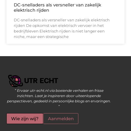
DC-snelladers als versneller van zakelijk
elektrisch rijden
DC-snelladers als versneller van zakelijk elektrisch
rijden De opkomst van elektrisch vervoer in het
bedrijfsleven Elektrisch rijden is niet langer een
niche, maar een strategische
” Ervaar utr-echt.nl via boeiende verhalen en frisse
Geld Verdienen op Internet: De Moderne Manier om Inkomsten te Genereren
inzichten. Laat je inspireren door uiteenlopende
perspectieven, gedeeld in persoonlijke blogs en ervaringen.
“
Wie zijn wij?
Aanmelden