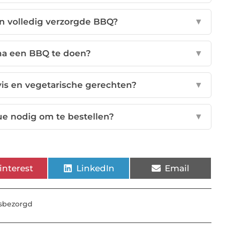
en volledig verzorgde BBQ?
▼
 na een BBQ te doen?
▼
 vis en vegetarische gerechten?
▼
ue nodig om te bestellen?
▼
interest
LinkedIn
Email
sbezorgd