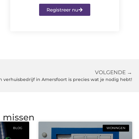
Registreer nu
VOLGENDE →
n verhuisbedrijf in Amersfoort is precies wat je nodig hebt!
g missen
BLOG
WONINGEN