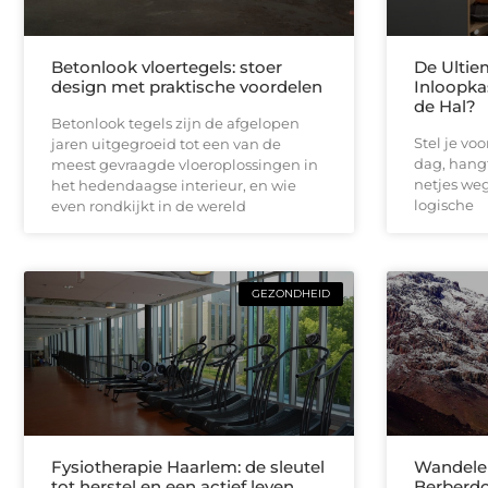
Betonlook vloertegels: stoer
De Ultie
design met praktische voordelen
Inloopka
de Hal?
Betonlook tegels zijn de afgelopen
Stel je vo
jaren uitgegroeid tot een van de
dag, hangt
meest gevraagde vloeroplossingen in
netjes weg 
het hedendaagse interieur, en wie
logische
even rondkijkt in de wereld
GEZONDHEID
Fysiotherapie Haarlem: de sleutel
Wandelen
tot herstel en een actief leven
Berberdo