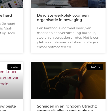
te hard
De juiste werkplek voor een
organisatie in beweging
. Je hoort
Een kantoor is voor veel bedrijven
is. Vaak
meer dan een verzameling bureaus,
t op. Toch
stoelen en vergaderruimtes. Het is een
plek waar plannen ontstaan, collega’s
elkaar ontmoeten en
BLOG
RELATIE
uw beste
Scheiden in en rondom Utrecht:
kken
samen uit elkaar met regie en