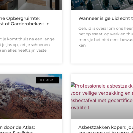
me Opbergruimte:
Wanneer is geluid echt 
st of Garderobekast in
Geluid is overal om ons heen
het op straat, op werk en thu
or: je komt thuis na een lange
merk je het niet eens bewus
 je jas op, zet je schoenen
kan
en alles heeft zijn vaste,
TOERISME
 door de Atlas:
Asbestzakken kopen: jo
rpen & valleien
keuze voor veilig verpa