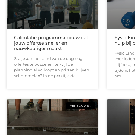
Calculatie programma bouw dat
Fysio Ei
jouw offertes sneller en
hulp bij 
nauwkeuriger maakt
Fysio Ein
Sta je aan het eind van de dag nog
voor iedere
offertes te puzzelen, terwijl de
stijfheid,
planning al volloopt en prijzen blijven
tijdens he
schommelen? In de praktijk zie
om
VERBOUWEN