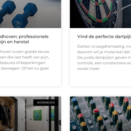
ndhoven: professionele
Vind de perfecte dartpij
pijn en herstel
Darten is laagdrempelig, ma
dhoven is een goede keuze
daarom wil je materiaal dat b
en die last heeft van pijn,
De juiste dartpijlen geven 
 blessures of beperkingen
controle, een constantere w
t bewegen. Of het nu gaat
vooral meer
WONINGEN