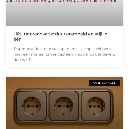
HPL traprenovatie: duurzaamheid en stijl in
één
Traprenovatie is een vak apart en als je op zoek bent
naar een manier om je trap een nieuwe look te geven,
dan is HPL
AANBIEDINGEN