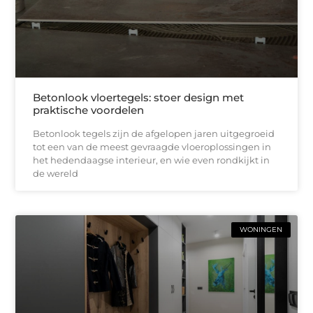
Betonlook vloertegels: stoer design met
praktische voordelen
Betonlook tegels zijn de afgelopen jaren uitgegroeid
tot een van de meest gevraagde vloeroplossingen in
het hedendaagse interieur, en wie even rondkijkt in
de wereld
WONINGEN