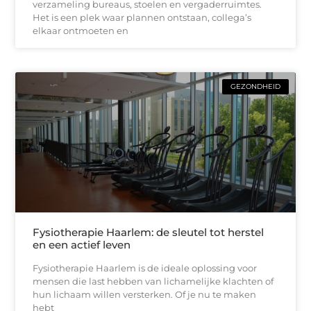
verzameling bureaus, stoelen en vergaderruimtes.
Het is een plek waar plannen ontstaan, collega’s
elkaar ontmoeten en
GEZONDHEID
Fysiotherapie Haarlem: de sleutel tot herstel
en een actief leven
Fysiotherapie Haarlem is de ideale oplossing voor
mensen die last hebben van lichamelijke klachten of
hun lichaam willen versterken. Of je nu te maken
hebt