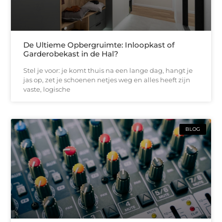
De Ultieme Opbergruimte: Inloopkast of
Garderobekast in de Hal?
Stel je voor: je komt thuis na een lange dag, hangt je
jas op, zet je schoenen netjes weg en alles heeft zijn
vaste, logische
BLOG