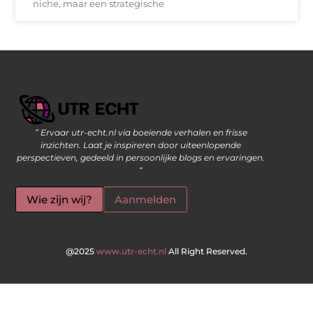
niche, maar een strategische
” Ervaar utr-echt.nl via boeiende verhalen en frisse
Geld Verdienen op Internet: De Moderne Manier om Inkomsten te Genereren
inzichten. Laat je inspireren door uiteenlopende
perspectieven, gedeeld in persoonlijke blogs en ervaringen.
“
Wie zijn wij?
Aanmelden
@2025
www.utr-echt.nl
All Right Reserved.