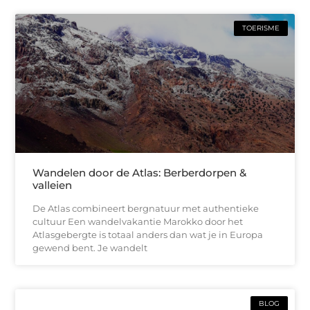
TOERISME
Wandelen door de Atlas: Berberdorpen &
valleien
De Atlas combineert bergnatuur met authentieke
cultuur Een wandelvakantie Marokko door het
Atlasgebergte is totaal anders dan wat je in Europa
gewend bent. Je wandelt
BLOG