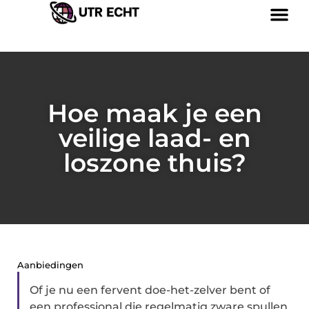
Hoe maak je een
veilige laad- en
loszone thuis?
Aanbiedingen
Of je nu een fervent doe-het-zelver bent of
een professional die regelmatig zware spullen