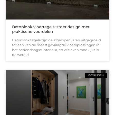
Betonlook vloertegels: stoer design met
praktische voordelen
Betonlook tegels zijn de afgelopen jaren uitgegroeid
tot een van de meest gevraagde vloeroplossingen in
het hedendaagse interieur, en wie even rondkijkt in
de wereld
WONINGEN