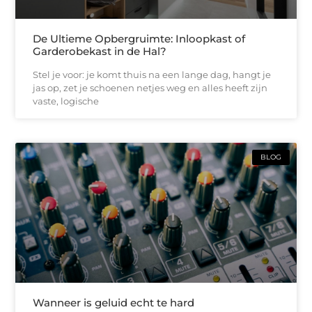
De Ultieme Opbergruimte: Inloopkast of
Garderobekast in de Hal?
Stel je voor: je komt thuis na een lange dag, hangt je
jas op, zet je schoenen netjes weg en alles heeft zijn
vaste, logische
BLOG
Wanneer is geluid echt te hard