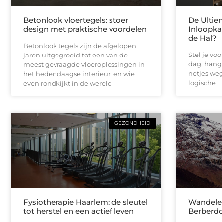
Betonlook vloertegels: stoer
De Ultie
design met praktische voordelen
Inloopka
de Hal?
Betonlook tegels zijn de afgelopen
Stel je vo
jaren uitgegroeid tot een van de
dag, hangt
meest gevraagde vloeroplossingen in
netjes weg 
het hedendaagse interieur, en wie
logische
even rondkijkt in de wereld
GEZONDHEID
Fysiotherapie Haarlem: de sleutel
Wandelen
tot herstel en een actief leven
Berberdo