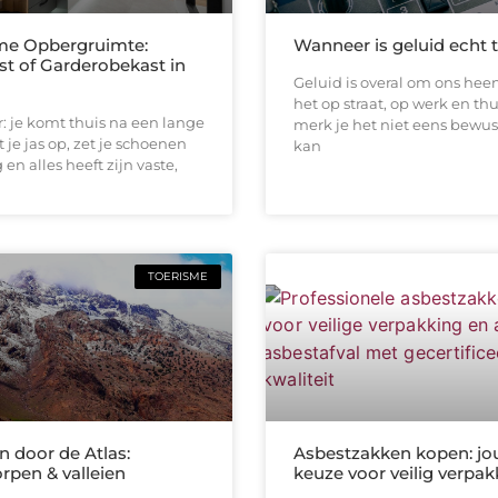
me Opbergruimte:
Wanneer is geluid echt 
st of Garderobekast in
Geluid is overal om ons heen
het op straat, op werk en thu
or: je komt thuis na een lange
merk je het niet eens bewus
 je jas op, zet je schoenen
kan
en alles heeft zijn vaste,
TOERISME
 door de Atlas:
Asbestzakken kopen: jo
rpen & valleien
keuze voor veilig verpa