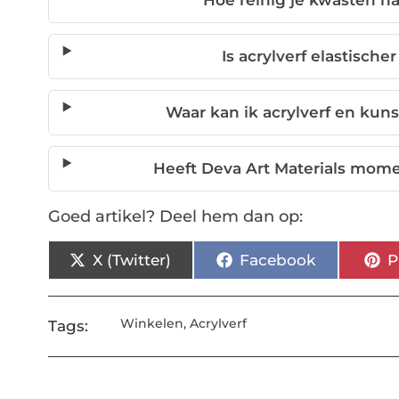
Hoe reinig je kwasten n
Is acrylverf elastisch
Waar kan ik acrylverf en k
Heeft Deva Art Materials mome
Goed artikel? Deel hem dan op:
X (Twitter)
Facebook
P
Winkelen
,
Acrylverf
Tags: