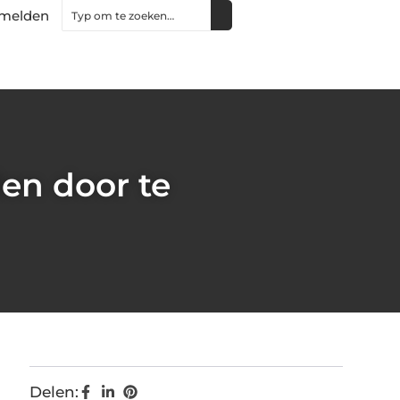
melden
len door te
Delen: