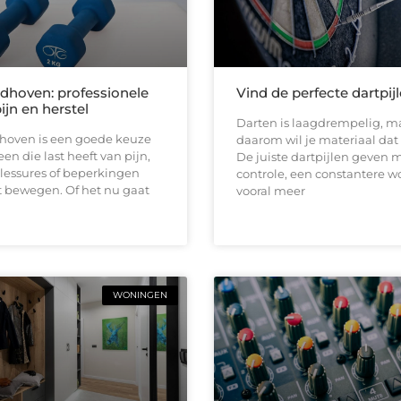
ndhoven: professionele
Vind de perfecte dartpij
pijn en herstel
Darten is laagdrempelig, ma
dhoven is een goede keuze
daarom wil je materiaal dat b
en die last heeft van pijn,
De juiste dartpijlen geven 
 blessures of beperkingen
controle, een constantere w
t bewegen. Of het nu gaat
vooral meer
WONINGEN