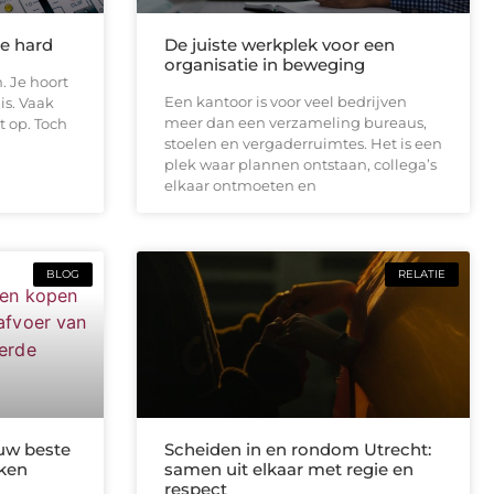
te hard
De juiste werkplek voor een
organisatie in beweging
. Je hoort
Een kantoor is voor veel bedrijven
is. Vaak
meer dan een verzameling bureaus,
t op. Toch
stoelen en vergaderruimtes. Het is een
plek waar plannen ontstaan, collega’s
elkaar ontmoeten en
BLOG
RELATIE
uw beste
Scheiden in en rondom Utrecht:
kken
samen uit elkaar met regie en
respect