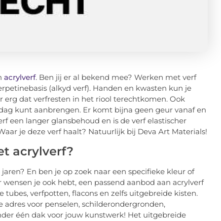
an
acrylverf
. Ben jij er al bekend mee? Werken met verf
erpetinebasis (alkyd verf). Handen en kwasten kun je
 erg dat verfresten in het riool terechtkomen. Ook
r dag kunt aanbrengen. Er komt bijna geen geur vanaf en
erf een langer glansbehoud en is de verf elastischer
aar je deze verf haalt? Natuurlijk bij Deva Art Materials!
t acrylverf?
le jaren? En ben je op zoek naar een specifieke kleur of
or wensen je ook hebt, een passend aanbod aan acrylverf
de tubes, verfpotten, flacons en zelfs uitgebreide kisten.
ste adres voor penselen, schilderondergronden,
 onder één dak voor jouw kunstwerk! Het uitgebreide