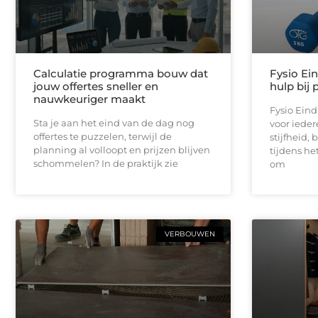
Calculatie programma bouw dat
Fysio Ei
jouw offertes sneller en
hulp bij 
nauwkeuriger maakt
Fysio Ein
Sta je aan het eind van de dag nog
voor iedere
offertes te puzzelen, terwijl de
stijfheid,
planning al volloopt en prijzen blijven
tijdens he
schommelen? In de praktijk zie
om
VERBOUWEN