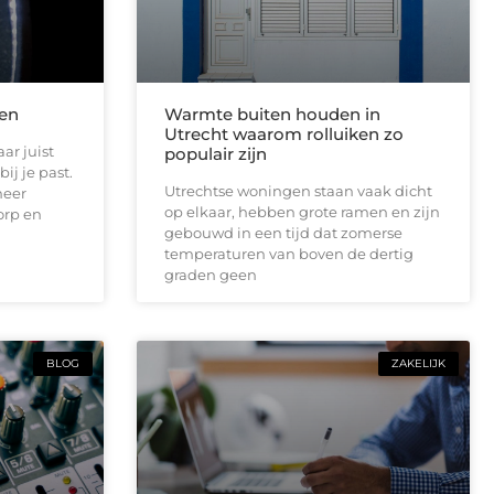
len
Warmte buiten houden in
Utrecht waarom rolluiken zo
ar juist
populair zijn
ij je past.
Utrechtse woningen staan vaak dicht
meer
op elkaar, hebben grote ramen en zijn
orp en
gebouwd in een tijd dat zomerse
temperaturen van boven de dertig
graden geen
BLOG
ZAKELIJK