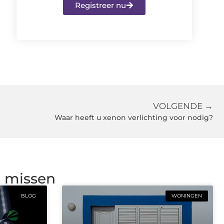
Registreer nu
VOLGENDE →
Waar heeft u xenon verlichting voor nodig?
g missen
BLOG
WONINGEN