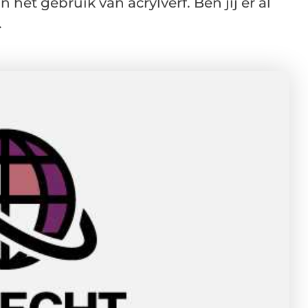
 het gebruik van acrylverf. Ben jij er al
.