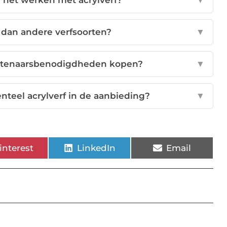
a het werken met acrylverf?
▼
er dan andere verfsoorten?
▼
unstenaarsbenodigdheden kopen?
▼
nteel acrylverf in de aanbieding?
▼
interest
LinkedIn
Email