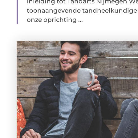
Inleiding tot Tandarts Nijmegen W
toonaangevende tandheelkundige kl
onze oprichting ...