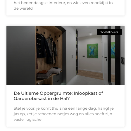
het hedendaagse interieur, en wie even rondkijkt in
de wereld
WONINGEN
De Ultieme Opbergruimte: Inloopkast of
Garderobekast in de Hal?
Stel je voor: je komt thuis na een lange dag, hangt je
jas op, zet je schoenen netjes weg en alles heeft zijn
vaste, logische