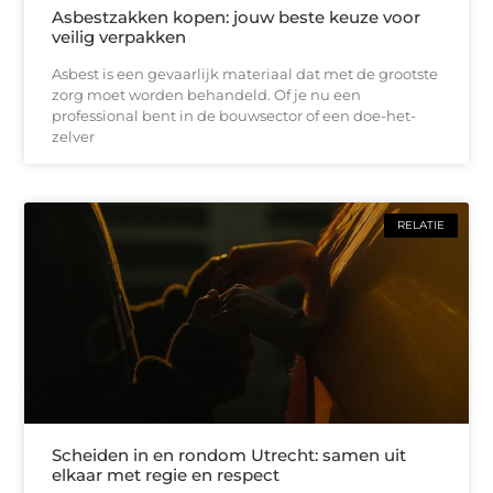
Asbestzakken kopen: jouw beste keuze voor
veilig verpakken
Asbest is een gevaarlijk materiaal dat met de grootste
zorg moet worden behandeld. Of je nu een
professional bent in de bouwsector of een doe-het-
zelver
RELATIE
Scheiden in en rondom Utrecht: samen uit
elkaar met regie en respect