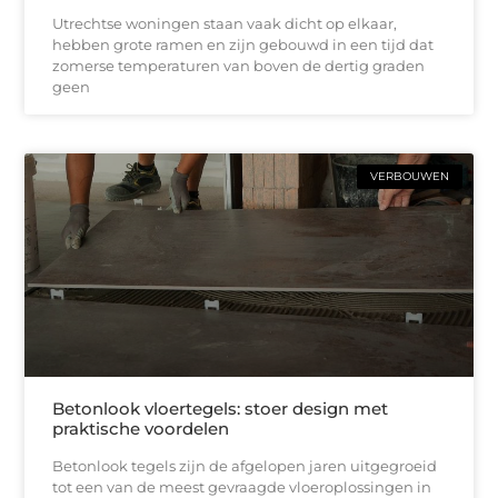
Utrechtse woningen staan vaak dicht op elkaar,
hebben grote ramen en zijn gebouwd in een tijd dat
zomerse temperaturen van boven de dertig graden
geen
VERBOUWEN
Betonlook vloertegels: stoer design met
praktische voordelen
Betonlook tegels zijn de afgelopen jaren uitgegroeid
tot een van de meest gevraagde vloeroplossingen in