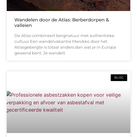
Wandelen door de Atlas: Berberdorpen &
valleien
De Atlas combineert bergnatuur met authentieke
cultuur Een wandelvakantie Marokko door het
Atlasgebergte is totaal anders dan wat je in Europa
gewend bent. Je wandelt
BLOG