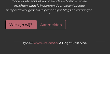
” Ervaar utr-echt.nl via boeiende verhalen en frisse
inzichten. Laat je inspireren door uiteenlopende
perspectieven, gedeeld in persoonlijke blogs en ervaringen.
“
Wie zijn wij?
Aanmelden
@2025
www.utr-echt.nl
All Right Reserved.