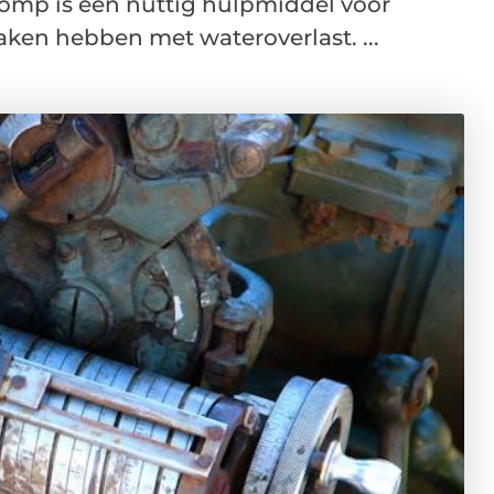
omp is een nuttig hulpmiddel voor
ken hebben met wateroverlast. ...