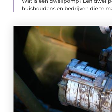
Wat is een dweilpomp? Een dweilp
huishoudens en bedrijven die te ma