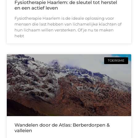
Fysiotherapie Haarlem: de sleutel tot herstel
en een actief leven
Fysiotherapie Haarlem is de ideale oplossing voor
mensen die last hebben van lichamelijke klachten of
hun lichaam willen versterken. Of je nu te maken
hebt
TOERISME
Wandelen door de Atlas: Berberdorpen &
valleien