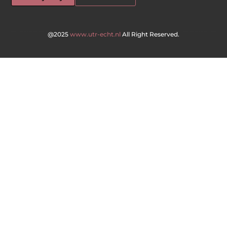
@2025
www.utr-echt.nl
All Right Reserved.