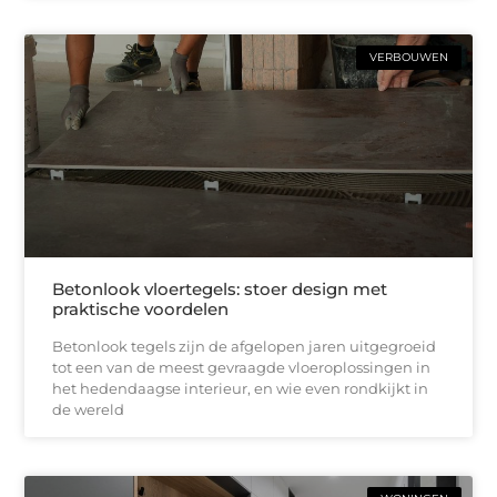
VERBOUWEN
Betonlook vloertegels: stoer design met
praktische voordelen
Betonlook tegels zijn de afgelopen jaren uitgegroeid
tot een van de meest gevraagde vloeroplossingen in
het hedendaagse interieur, en wie even rondkijkt in
de wereld