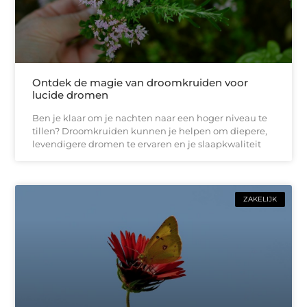
Ontdek de magie van droomkruiden voor
lucide dromen
Ben je klaar om je nachten naar een hoger niveau te
tillen? Droomkruiden kunnen je helpen om diepere,
levendigere dromen te ervaren en je slaapkwaliteit
ZAKELIJK