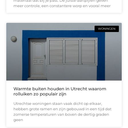
materiaal dat bij je past. De juiste dartpijlen geven
meer controle, een constantere worp en vooral meer
WONINGEN
Warmte buiten houden in Utrecht waarom
rolluiken zo populair zijn
Utrechtse woningen staan vaak dicht op elkaar,
hebben grote ramen en zijn gebouwd in een tijd dat
zomerse temperaturen van boven de dertig graden
geen