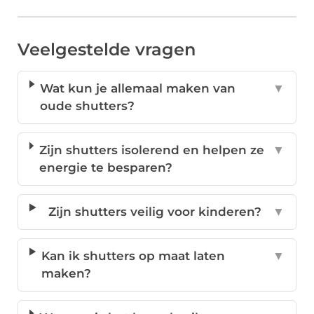
Veelgestelde vragen
Wat kun je allemaal maken van
▼
oude shutters?
Zijn shutters isolerend en helpen ze
▼
energie te besparen?
Zijn shutters veilig voor kinderen?
▼
Kan ik shutters op maat laten
▼
maken?