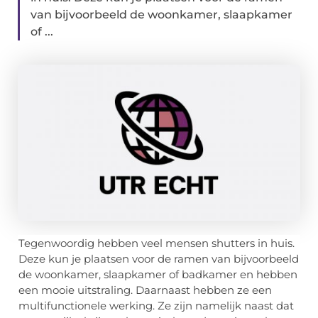
van bijvoorbeeld de woonkamer, slaapkamer
of ...
Tegenwoordig hebben veel mensen shutters in huis.
Deze kun je plaatsen voor de ramen van bijvoorbeeld
de woonkamer, slaapkamer of badkamer en hebben
een mooie uitstraling. Daarnaast hebben ze een
multifunctionele werking. Ze zijn namelijk naast dat