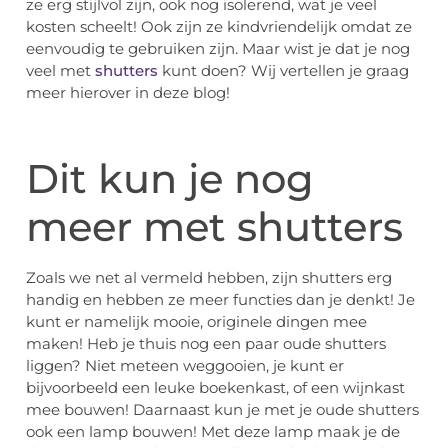
ze erg stijlvol zijn, ook nog isolerend, wat je veel
kosten scheelt! Ook zijn ze kindvriendelijk omdat ze
eenvoudig te gebruiken zijn. Maar wist je dat je nog
veel met
shutters
kunt doen? Wij vertellen je graag
meer hierover in deze blog!
Dit kun je nog
meer met shutters
Zoals we net al vermeld hebben, zijn shutters erg
handig en hebben ze meer functies dan je denkt! Je
kunt er namelijk mooie, originele dingen mee
maken! Heb je thuis nog een paar oude shutters
liggen? Niet meteen weggooien, je kunt er
bijvoorbeeld een leuke boekenkast, of een wijnkast
mee bouwen! Daarnaast kun je met je oude shutters
ook een lamp bouwen! Met deze lamp maak je de