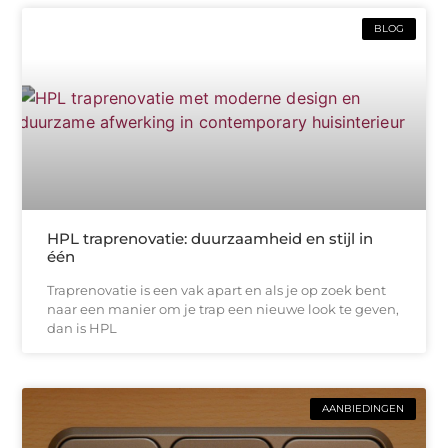
BLOG
HPL traprenovatie: duurzaamheid en stijl in
één
Traprenovatie is een vak apart en als je op zoek bent
naar een manier om je trap een nieuwe look te geven,
dan is HPL
AANBIEDINGEN