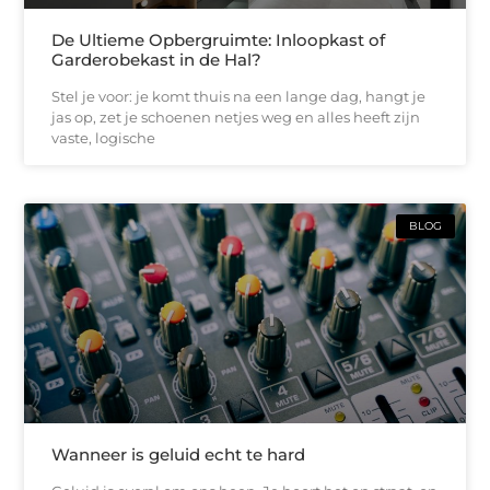
De Ultieme Opbergruimte: Inloopkast of
Garderobekast in de Hal?
Stel je voor: je komt thuis na een lange dag, hangt je
jas op, zet je schoenen netjes weg en alles heeft zijn
vaste, logische
BLOG
Wanneer is geluid echt te hard