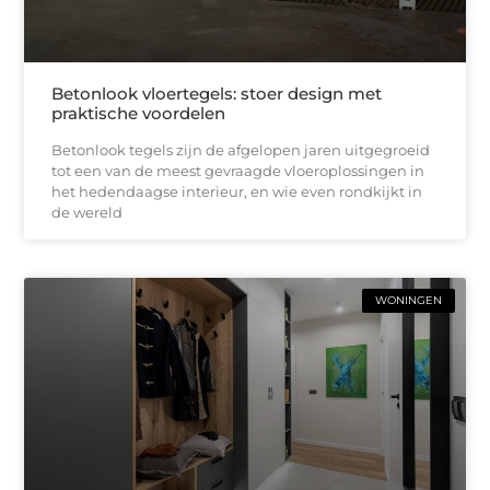
Betonlook vloertegels: stoer design met
praktische voordelen
Betonlook tegels zijn de afgelopen jaren uitgegroeid
tot een van de meest gevraagde vloeroplossingen in
het hedendaagse interieur, en wie even rondkijkt in
de wereld
WONINGEN