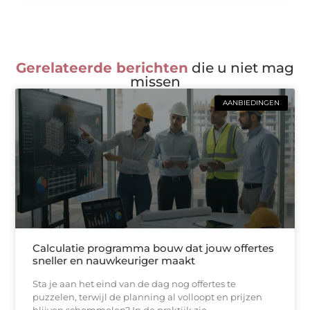
Gerelateerde berichten
die u niet mag
missen
AANBIEDINGEN
Calculatie programma bouw dat jouw offertes
sneller en nauwkeuriger maakt
Sta je aan het eind van de dag nog offertes te
puzzelen, terwijl de planning al volloopt en prijzen
blijven schommelen? In de praktijk zie