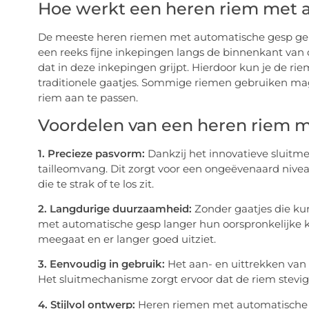
Hoe werkt een heren riem met 
De meeste heren riemen met automatische gesp geb
een reeks fijne inkepingen langs de binnenkant van
dat in deze inkepingen grijpt. Hierdoor kun je de r
traditionele gaatjes. Sommige riemen gebruiken m
riem aan te passen.
Voordelen van een heren riem 
1. Precieze pasvorm:
Dankzij het innovatieve sluitme
tailleomvang. Dit zorgt voor een ongeëvenaard niv
die te strak of te los zit.
2. Langdurige duurzaamheid:
Zonder gaatjes die ku
met automatische gesp langer hun oorspronkelijke kwal
meegaat en er langer goed uitziet.
3. Eenvoudig in gebruik:
Het aan- en uittrekken van
Het sluitmechanisme zorgt ervoor dat de riem stevig 
4. Stijlvol ontwerp:
Heren riemen met automatische g