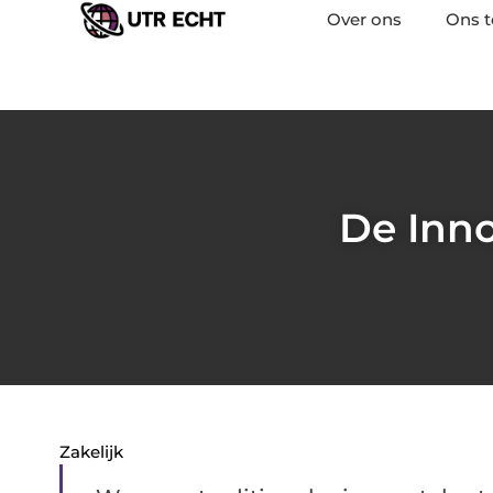
Over ons
Ons 
De Inn
Zakelijk