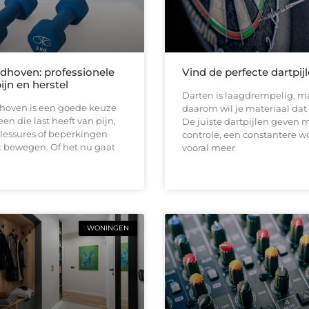
ndhoven: professionele
Vind de perfecte dartpij
pijn en herstel
Darten is laagdrempelig, ma
dhoven is een goede keuze
daarom wil je materiaal dat b
en die last heeft van pijn,
De juiste dartpijlen geven 
 blessures of beperkingen
controle, een constantere w
t bewegen. Of het nu gaat
vooral meer
WONINGEN