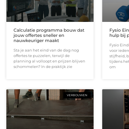
Calculatie programma bouw dat
Fysio Ei
jouw offertes sneller en
hulp bij 
nauwkeuriger maakt
Fysio Ein
Sta je aan het eind van de dag nog
voor iedere
offertes te puzzelen, terwijl de
stijfheid,
planning al volloopt en prijzen blijven
tijdens he
schommelen? In de praktijk zie
om
VERBOUWEN