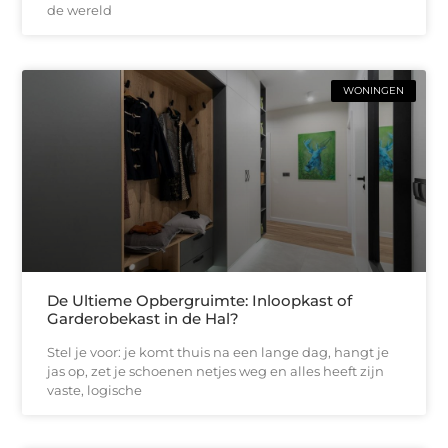
de wereld
WONINGEN
De Ultieme Opbergruimte: Inloopkast of
Garderobekast in de Hal?
Stel je voor: je komt thuis na een lange dag, hangt je
jas op, zet je schoenen netjes weg en alles heeft zijn
vaste, logische