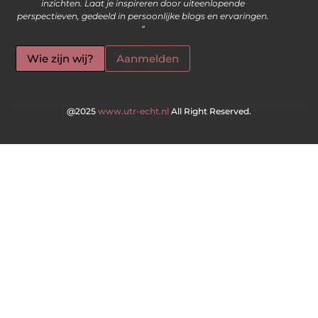
inzichten. Laat je inspireren door uiteenlopende
perspectieven, gedeeld in persoonlijke blogs en ervaringen.
“
Wie zijn wij?
Aanmelden
@2025
www.utr-echt.nl
All Right Reserved.