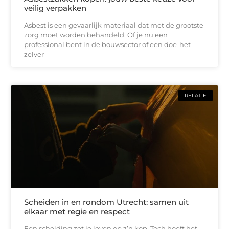
veilig verpakken
Asbest is een gevaarlijk materiaal dat met de grootste
zorg moet worden behandeld. Of je nu een
professional bent in de bouwsector of een doe-het-
zelver
RELATIE
Scheiden in en rondom Utrecht: samen uit
elkaar met regie en respect
Een scheiding zet je leven op z’n kop. Toch hoeft het