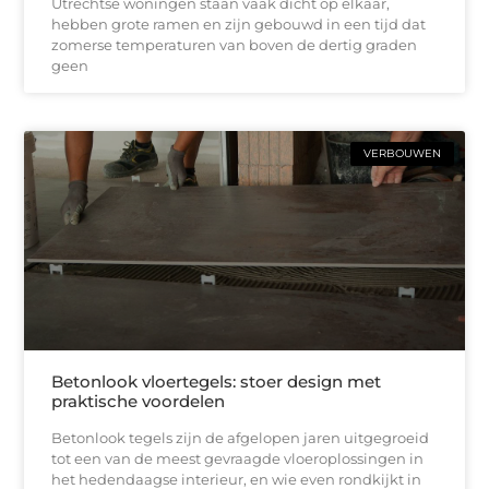
Utrechtse woningen staan vaak dicht op elkaar,
hebben grote ramen en zijn gebouwd in een tijd dat
zomerse temperaturen van boven de dertig graden
geen
VERBOUWEN
Betonlook vloertegels: stoer design met
praktische voordelen
Betonlook tegels zijn de afgelopen jaren uitgegroeid
tot een van de meest gevraagde vloeroplossingen in
het hedendaagse interieur, en wie even rondkijkt in