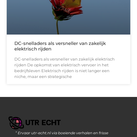
DC-snelladers als versneller van zakelijk
elektrisch rijden
DC-snelladers als versneller van zakelijk elektrisch
rijden De opkomst van elektrisch vervoer in het
bedrijfsleven Elektrisch rijden is niet langer een
niche, maar een strategische
” Ervaar utr-echt.nl via boeiende verhalen en frisse
Geld Verdienen op Internet: De Moderne Manier om Inkomsten te Genereren