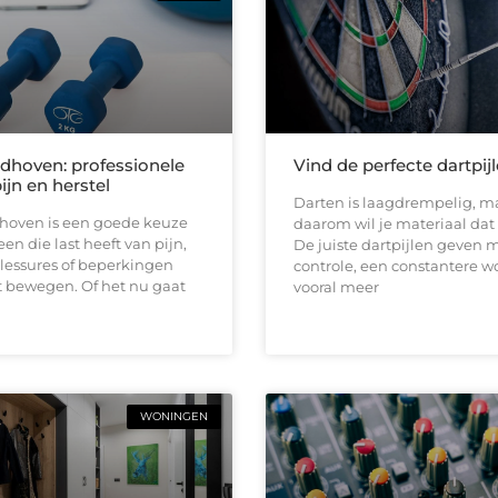
ndhoven: professionele
Vind de perfecte dartpij
pijn en herstel
Darten is laagdrempelig, ma
dhoven is een goede keuze
daarom wil je materiaal dat b
en die last heeft van pijn,
De juiste dartpijlen geven 
 blessures of beperkingen
controle, een constantere w
t bewegen. Of het nu gaat
vooral meer
WONINGEN