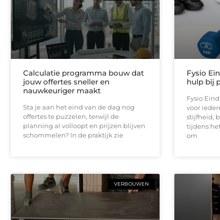
Calculatie programma bouw dat
Fysio Ei
jouw offertes sneller en
hulp bij 
nauwkeuriger maakt
Fysio Ein
Sta je aan het eind van de dag nog
voor iedere
offertes te puzzelen, terwijl de
stijfheid,
planning al volloopt en prijzen blijven
tijdens he
schommelen? In de praktijk zie
om
VERBOUWEN