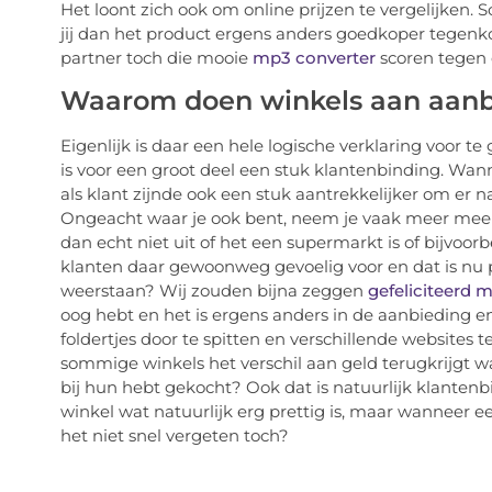
Het loont zich ook om online prijzen te vergelijken.
jij dan het product ergens anders goedkoper tegenkom
partner toch die mooie
mp3 converter
scoren tegen e
Waarom doen winkels aan aanb
Eigenlijk is daar een hele logische verklaring voor
is voor een groot deel een stuk klantenbinding. Wann
als klant zijnde ook een stuk aantrekkelijker om er 
Ongeacht waar je ook bent, neem je vaak meer mee d
dan echt niet uit of het een supermarkt is of bijvoor
klanten daar gewoonweg gevoelig voor en dat is nu p
weerstaan? Wij zouden bijna zeggen
gefeliciteerd 
oog hebt en het is ergens anders in de aanbieding en
foldertjes door te spitten en verschillende websites t
sommige winkels het verschil aan geld terugkrijgt w
bij hun hebt gekocht? Ook dat is natuurlijk klanten
winkel wat natuurlijk erg prettig is, maar wanneer 
het niet snel vergeten toch?