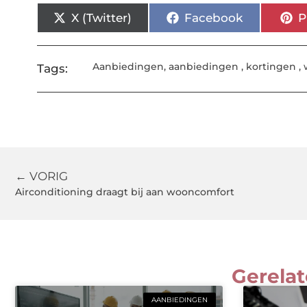
X (Twitter)
Facebook
P
Aanbiedingen
,
aanbiedingen
,
kortingen
,
Tags:
← VORIG
Airconditioning draagt bij aan wooncomfort
Gerelat
AANBIEDINGEN