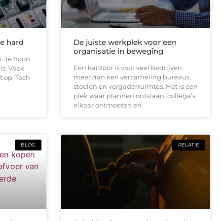
te hard
De juiste werkplek voor een
organisatie in beweging
. Je hoort
Een kantoor is voor veel bedrijven
is. Vaak
meer dan een verzameling bureaus,
t op. Toch
stoelen en vergaderruimtes. Het is een
plek waar plannen ontstaan, collega’s
elkaar ontmoeten en
BLOG
RELATIE