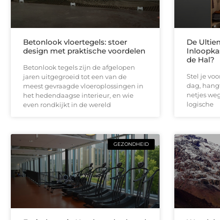
Betonlook vloertegels: stoer
De Ultie
design met praktische voordelen
Inloopka
de Hal?
Betonlook tegels zijn de afgelopen
Stel je vo
jaren uitgegroeid tot een van de
dag, hangt
meest gevraagde vloeroplossingen in
netjes weg 
het hedendaagse interieur, en wie
logische
even rondkijkt in de wereld
GEZONDHEID