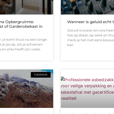
me Opbergruimte:
Wanneer is geluid echt 
st of Garderobekast in
Geluid is overal om ons heen
het op straat, op werk en thu
or: je komt thuis na een lange
merk je het niet eens bewus
 je jas op, zet je schoenen
kan
en alles heeft zijn vaste,
TOERISME