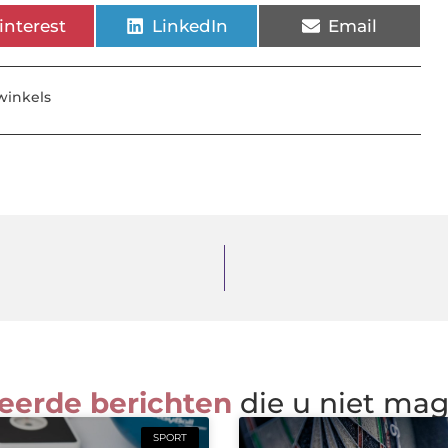
interest
LinkedIn
Email
winkels
eerde berichten
die u niet ma
SPORT