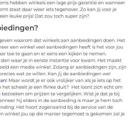
 Soms hebben winkels een lage prijs garantie en wanneer
t staat daar weer iets tegenover. Zo kan jij voor je
en leuke prijs! Dat zou toch super zijn?
iedingen?
 te geven waarom dat winkels aan aanbiedingen doen. Het
eer een winkel veel aanbiedingen heeft is het voor jou
naar toe te gaan en er eens een kijken te nemen.
an waar je in eerste instantie voor kwam. Het maakt
beeld een media winkel. Zolang er aanbiedingen zijn, zijn
recies wat ze willen. Kan jij de aanbiedingen wel
man
! Maar wordt je er ook vrolijker van als je iets op het
 het scheelt je een flinke duit? Het loont zich echt om
e bezoeken om prijzen te vergelijken. Wist je dat je bij
anneer hij elders in de aanbieding is maar je hem toch
binding. Het hoort zogenaamd bij de service van de
een winkel jou op die manier tegemoet is gekomen zal je