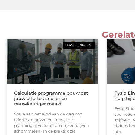
Gerelat
AANBIEDINGEN
Calculatie programma bouw dat
Fysio Ei
jouw offertes sneller en
hulp bij 
nauwkeuriger maakt
Fysio Ein
Sta je aan het eind van de dag nog
voor iedere
offertes te puzzelen, terwijl de
stijfheid,
planning al volloopt en prijzen blijven
tijdens he
schommelen? In de praktijk zie
om