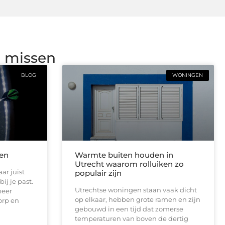
g missen
BLOG
WONINGEN
len
Warmte buiten houden in
Utrecht waarom rolluiken zo
ar juist
populair zijn
ij je past.
Utrechtse woningen staan vaak dicht
meer
op elkaar, hebben grote ramen en zijn
orp en
gebouwd in een tijd dat zomerse
temperaturen van boven de dertig