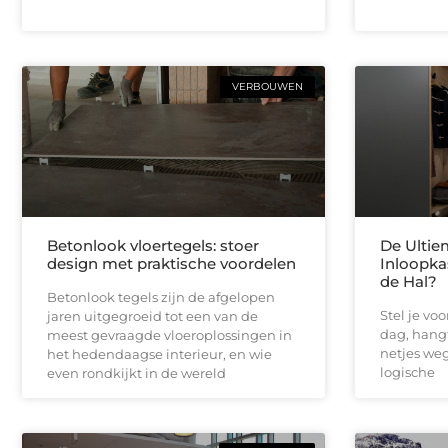
VERBOUWEN
Betonlook vloertegels: stoer
De Ultie
design met praktische voordelen
Inloopka
de Hal?
Betonlook tegels zijn de afgelopen
Stel je vo
jaren uitgegroeid tot een van de
dag, hangt
meest gevraagde vloeroplossingen in
netjes weg 
het hedendaagse interieur, en wie
logische
even rondkijkt in de wereld