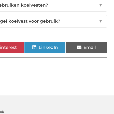
ebruiken koelvesten?
▼
gel koelvest voor gebruik?
▼
interest
LinkedIn
Email
bak