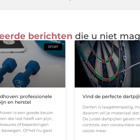
eerde berichten
die u niet ma
SPORT
ndhoven: professionele
Vind de perfecte dartpij
pijn en herstel
Darten is laagdrempelig, ma
dhoven is een goede keuze
daarom wil je materiaal dat b
en die last heeft van pijn,
De juiste dartpijlen geven 
 blessures of beperkingen
controle, een constantere w
t bewegen. Of het nu gaat
vooral meer