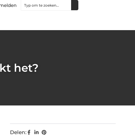
melden
kt het?
Delen: