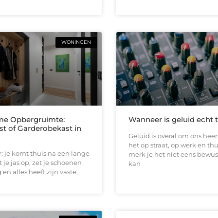
WONINGEN
me Opbergruimte:
Wanneer is geluid echt 
st of Garderobekast in
Geluid is overal om ons heen
het op straat, op werk en thu
or: je komt thuis na een lange
merk je het niet eens bewus
 je jas op, zet je schoenen
kan
en alles heeft zijn vaste,