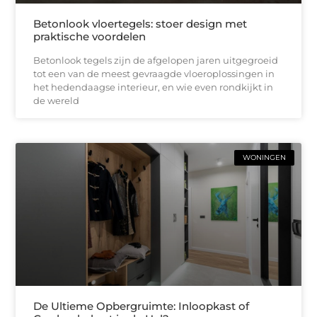
Betonlook vloertegels: stoer design met
praktische voordelen
Betonlook tegels zijn de afgelopen jaren uitgegroeid
tot een van de meest gevraagde vloeroplossingen in
het hedendaagse interieur, en wie even rondkijkt in
de wereld
WONINGEN
De Ultieme Opbergruimte: Inloopkast of