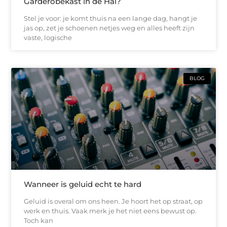
Garderobekast in de Hal?
Stel je voor: je komt thuis na een lange dag, hangt je
jas op, zet je schoenen netjes weg en alles heeft zijn
vaste, logische
BLOG
Wanneer is geluid echt te hard
Geluid is overal om ons heen. Je hoort het op straat, op
werk en thuis. Vaak merk je het niet eens bewust op.
Toch kan