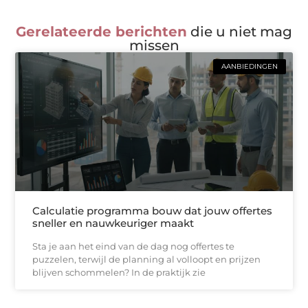
Gerelateerde berichten
die u niet mag
missen
AANBIEDINGEN
Calculatie programma bouw dat jouw offertes
sneller en nauwkeuriger maakt
Sta je aan het eind van de dag nog offertes te
puzzelen, terwijl de planning al volloopt en prijzen
blijven schommelen? In de praktijk zie