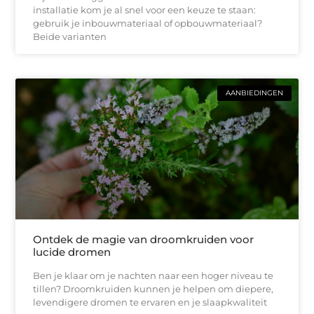
installatie kom je al snel voor een keuze te staan:
gebruik je inbouwmateriaal of opbouwmateriaal?
Beide varianten
AANBIEDINGEN
Ontdek de magie van droomkruiden voor
lucide dromen
Ben je klaar om je nachten naar een hoger niveau te
tillen? Droomkruiden kunnen je helpen om diepere,
levendigere dromen te ervaren en je slaapkwaliteit