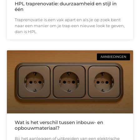
HPL traprenovatie: duurzaamheid en stijl in
één
Traprenovatie is een vak apart en als je op zoek bent
naar een manier om je trap een nieuwe look te geven,
dan is HPL
AANBIEDINGEN
Wat is het verschil tussen inbouw- en
opbouwmateriaal?
Bij het aanleggen of uitbreiden van een elektrische