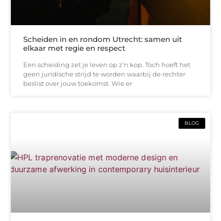
Scheiden in en rondom Utrecht: samen uit
elkaar met regie en respect
Een scheiding zet je leven op z’n kop. Toch hoeft het
geen juridische strijd te worden waarbij de rechter
beslist over jouw toekomst. Wie er
BLOG