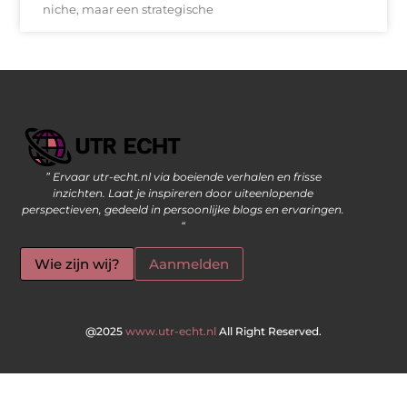
niche, maar een strategische
” Ervaar utr-echt.nl via boeiende verhalen en frisse
Geld Verdienen op Internet: De Moderne Manier om Inkomsten te Genereren
inzichten. Laat je inspireren door uiteenlopende
perspectieven, gedeeld in persoonlijke blogs en ervaringen.
“
Wie zijn wij?
Aanmelden
@2025
www.utr-echt.nl
All Right Reserved.