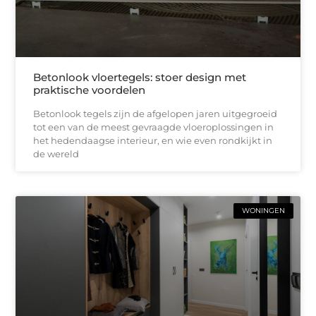
Betonlook vloertegels: stoer design met
praktische voordelen
Betonlook tegels zijn de afgelopen jaren uitgegroeid
tot een van de meest gevraagde vloeroplossingen in
het hedendaagse interieur, en wie even rondkijkt in
de wereld
WONINGEN