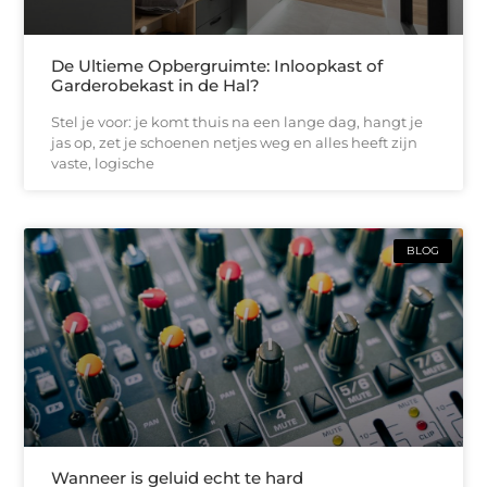
De Ultieme Opbergruimte: Inloopkast of
Garderobekast in de Hal?
Stel je voor: je komt thuis na een lange dag, hangt je
jas op, zet je schoenen netjes weg en alles heeft zijn
vaste, logische
BLOG
Wanneer is geluid echt te hard