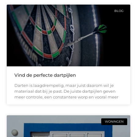
BLOG
Vind de perfecte dartpijlen
Darten is laagdrempelig, maar juist daarom wil je
materiaal dat bij je past. De juiste dartpijlen geven
meer controle, een constantere worp en vooral meer
WONINGEN