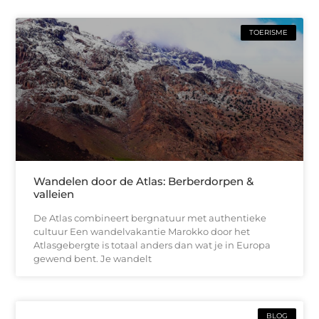
TOERISME
Wandelen door de Atlas: Berberdorpen &
valleien
De Atlas combineert bergnatuur met authentieke
cultuur Een wandelvakantie Marokko door het
Atlasgebergte is totaal anders dan wat je in Europa
gewend bent. Je wandelt
BLOG