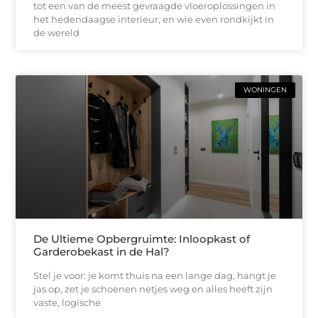
tot een van de meest gevraagde vloeroplossingen in
het hedendaagse interieur, en wie even rondkijkt in
de wereld
WONINGEN
De Ultieme Opbergruimte: Inloopkast of
Garderobekast in de Hal?
Stel je voor: je komt thuis na een lange dag, hangt je
jas op, zet je schoenen netjes weg en alles heeft zijn
vaste, logische