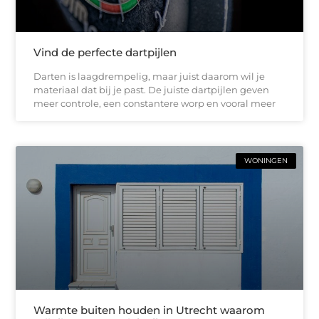
Vind de perfecte dartpijlen
Darten is laagdrempelig, maar juist daarom wil je
materiaal dat bij je past. De juiste dartpijlen geven
meer controle, een constantere worp en vooral meer
WONINGEN
Warmte buiten houden in Utrecht waarom