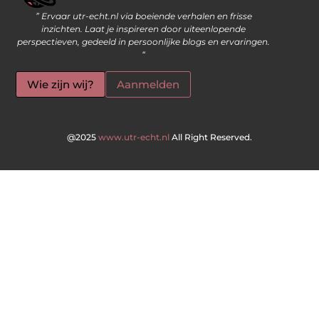
” Ervaar utr-echt.nl via boeiende verhalen en frisse
Geld Verdienen op Internet: De Moderne Manier om Inkomsten te Genereren
inzichten. Laat je inspireren door uiteenlopende
perspectieven, gedeeld in persoonlijke blogs en ervaringen.
“
Wie zijn wij?
Aanmelden
@2025
www.utr-echt.nl
All Right Reserved.