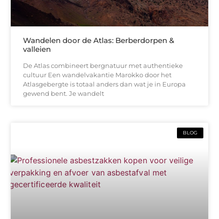
Wandelen door de Atlas: Berberdorpen &
valleien
De Atlas combineert bergnatuur met authentieke
cultuur Een wandelvakantie Marokko door het
Atlasgebergte is totaal anders dan wat je in Europa
gewend bent. Je wandelt
BLOG