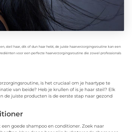
, steil haar, dik of dun haar hebt, de juiste haarverzorgingsroutine kan een
grediënten voor een perfecte haarverzorgingsroutine die zowel professionals
rzorgingsroutine, is het cruciaal om je haartype te
atie van beide? Heb je krullen of is je haar steil? Elk
n de juiste producten is de eerste stap naar gezond
itioner
t een goede shampoo en conditioner. Zoek naar