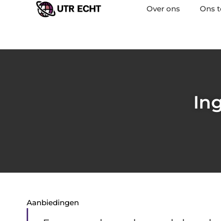
Over ons
Ons 
In
Aanbiedingen