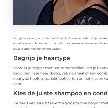
Een gezonde en glanzende haardos is de droom van velen. Of je nu krullen
wereld van verschil maken. In dit artikel bespreken we de essentiële in
als consumenten kunnen toepassen.
Begrijp je haartype
Voordat je begint met het samenstellen van je haarve
begrijpen. Is je haar droog, vet, normaal of een combin
haartype heeft specifieke behoeften en het kiezen va
haar.
Kies de juiste shampoo en cond
De basis van elke haarverzorgingsroutine begint me