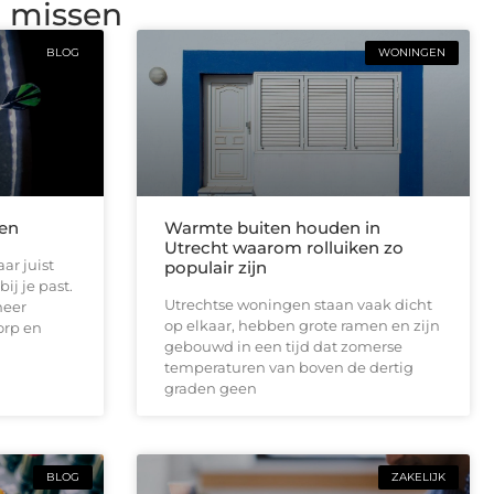
g missen
BLOG
WONINGEN
len
Warmte buiten houden in
Utrecht waarom rolluiken zo
ar juist
populair zijn
ij je past.
Utrechtse woningen staan vaak dicht
meer
op elkaar, hebben grote ramen en zijn
orp en
gebouwd in een tijd dat zomerse
temperaturen van boven de dertig
graden geen
BLOG
ZAKELIJK