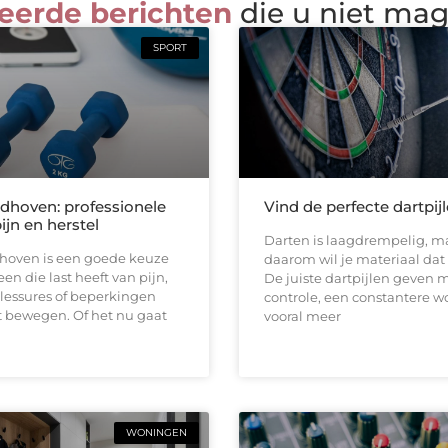
eerde berichten
die u niet ma
SPORT
ndhoven: professionele
Vind de perfecte dartpij
pijn en herstel
Darten is laagdrempelig, ma
dhoven is een goede keuze
daarom wil je materiaal dat b
en die last heeft van pijn,
De juiste dartpijlen geven 
 blessures of beperkingen
controle, een constantere w
t bewegen. Of het nu gaat
vooral meer
WONINGEN