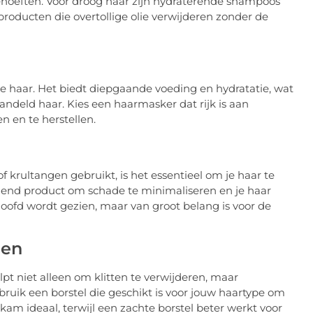
behoeften. Voor droog haar zijn hydraterende shampoos
j producten die overtollige olie verwijderen zonder de
 haar. Het biedt diepgaande voeding en hydratatie, wat
andeld haar. Kies een haarmasker dat rijk is aan
n en te herstellen.
 of krultangen gebruikt, is het essentieel om je haar te
end product om schade te minimaliseren en je haar
hoofd wordt gezien, maar van groot belang is voor de
len
t niet alleen om klitten te verwijderen, maar
ruik een borstel die geschikt is voor jouw haartype om
kam ideaal, terwijl een zachte borstel beter werkt voor