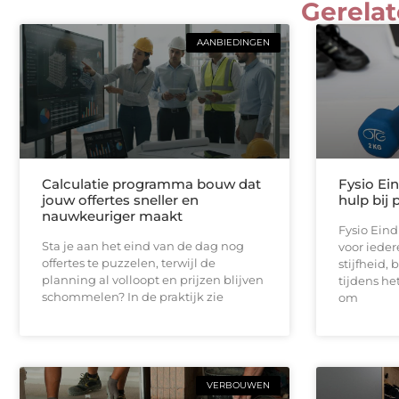
Gerelat
AANBIEDINGEN
Calculatie programma bouw dat
Fysio Ei
jouw offertes sneller en
hulp bij 
nauwkeuriger maakt
Fysio Ein
Sta je aan het eind van de dag nog
voor iedere
offertes te puzzelen, terwijl de
stijfheid,
planning al volloopt en prijzen blijven
tijdens he
schommelen? In de praktijk zie
om
VERBOUWEN