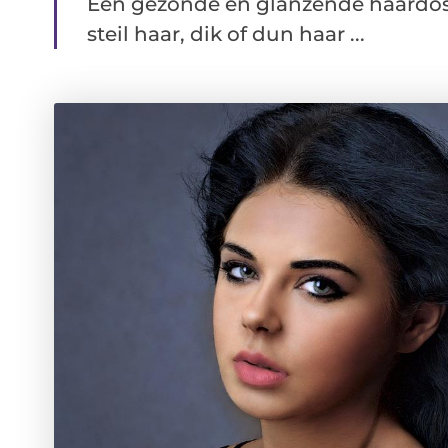
Een gezonde en glanzende haardos i
steil haar, dik of dun haar ...