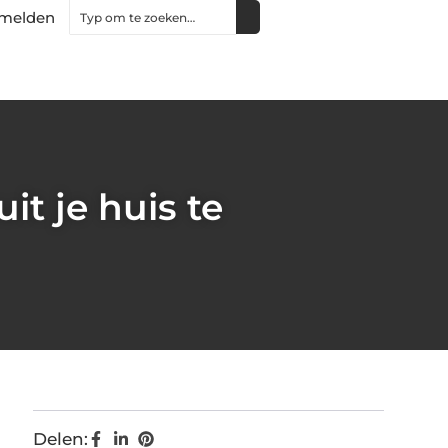
melden
t je huis te
Delen: