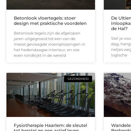
Betonlook vloertegels: stoer
De Ultie
design met praktische voordelen
Inloopka
de Hal?
Betonlook tegels zijn de afgelopen
Stel je vo
jaren uitgegroeid tot een van de
dag, hangt
meest gevraagde vloeroplossingen in
netjes weg 
het hedendaagse interieur, en wie
logische
even rondkijkt in de wereld
GEZONDHEID
Fysiotherapie Haarlem: de sleutel
Wandelen
tot herstel en een actief leven
Berberdo