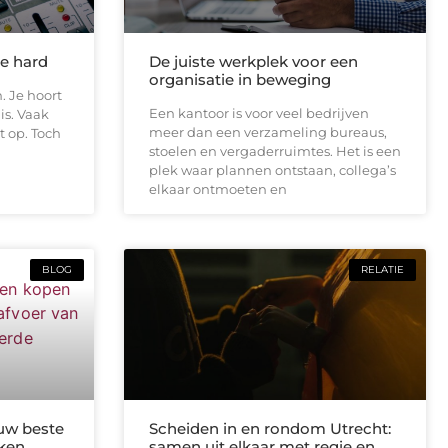
te hard
De juiste werkplek voor een
organisatie in beweging
. Je hoort
Een kantoor is voor veel bedrijven
is. Vaak
meer dan een verzameling bureaus,
t op. Toch
stoelen en vergaderruimtes. Het is een
plek waar plannen ontstaan, collega’s
elkaar ontmoeten en
BLOG
RELATIE
uw beste
Scheiden in en rondom Utrecht:
kken
samen uit elkaar met regie en