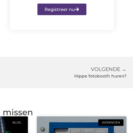
Registreer nu
VOLGENDE →
Hippe fotobooth huren?
g missen
BLOG
WONINGEN