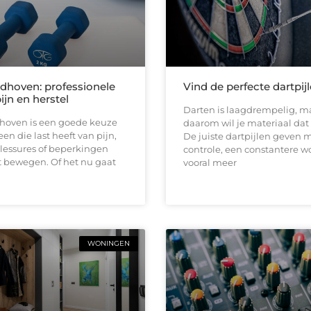
ndhoven: professionele
Vind de perfecte dartpij
pijn en herstel
Darten is laagdrempelig, ma
dhoven is een goede keuze
daarom wil je materiaal dat b
en die last heeft van pijn,
De juiste dartpijlen geven 
 blessures of beperkingen
controle, een constantere w
t bewegen. Of het nu gaat
vooral meer
WONINGEN