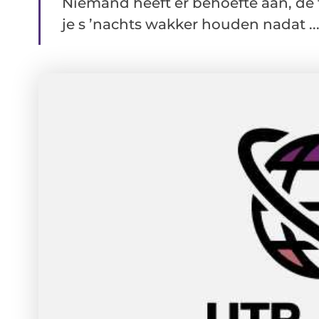
Niemand heeft er behoefte aan, de t
je s ’nachts wakker houden nadat ..