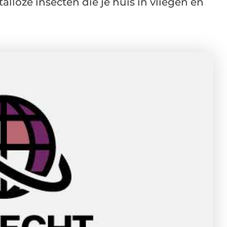
alloze insecten die je huis in vliegen en
.