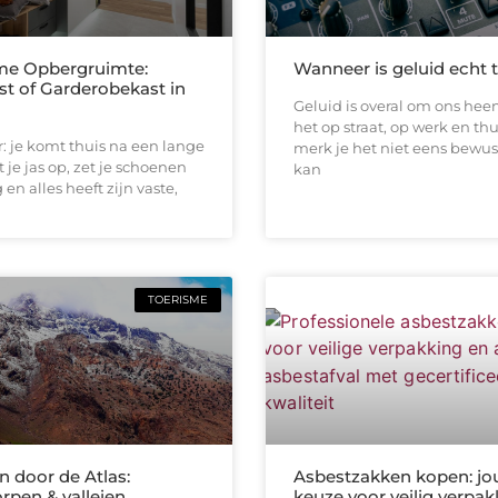
me Opbergruimte:
Wanneer is geluid echt 
st of Garderobekast in
Geluid is overal om ons heen
het op straat, op werk en thu
or: je komt thuis na een lange
merk je het niet eens bewus
 je jas op, zet je schoenen
kan
en alles heeft zijn vaste,
TOERISME
 door de Atlas:
Asbestzakken kopen: jo
rpen & valleien
keuze voor veilig verpa