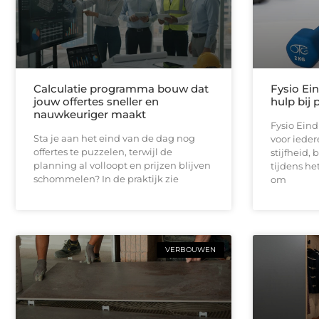
Calculatie programma bouw dat
Fysio Ei
jouw offertes sneller en
hulp bij 
nauwkeuriger maakt
Fysio Ein
Sta je aan het eind van de dag nog
voor iedere
offertes te puzzelen, terwijl de
stijfheid,
planning al volloopt en prijzen blijven
tijdens he
schommelen? In de praktijk zie
om
VERBOUWEN