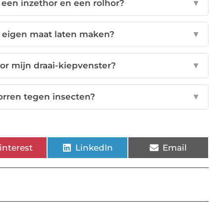
n een inzethor en een rolhor?
▼
n eigen maat laten maken?
▼
or mijn draai-kiepvenster?
▼
horren tegen insecten?
▼
interest
LinkedIn
Email