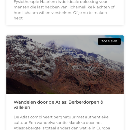
Fysiotherapie Haarlem is de ideale oplossing voor
mensen die last hebben van lichamelijke klachten of
hun lichaam willen versterken. Of je nu te maken
hebt
TOERISME
Wandelen door de Atlas: Berberdorpen &
valleien
De Atlas combineert bergnatuur met authentieke
cultuur Een wandelvakantie Marokko door het
Atlasgebergte is totaal anders dan wat je in Europa