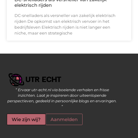
elektrisch rijden
DC-snelladers als versneller van zakelijk elektrisch
rijden De opkomst van elektrisch vervoer in het
bedrijfsleven Elektrisch rijden is niet langer een
niche, maar een strategische
” Ervaar utr-echt.nl via boeiende verhalen en frisse
Geld Verdienen op Internet: De Moderne Manier om Inkomsten te Genereren
inzichten. Laat je inspireren door uiteenlopende
perspectieven, gedeeld in persoonlijke blogs en ervaringen.
“
Wie zijn wij?
Aanmelden