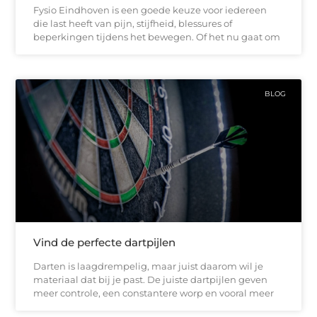
Fysio Eindhoven is een goede keuze voor iedereen
die last heeft van pijn, stijfheid, blessures of
beperkingen tijdens het bewegen. Of het nu gaat om
BLOG
Vind de perfecte dartpijlen
Darten is laagdrempelig, maar juist daarom wil je
materiaal dat bij je past. De juiste dartpijlen geven
meer controle, een constantere worp en vooral meer