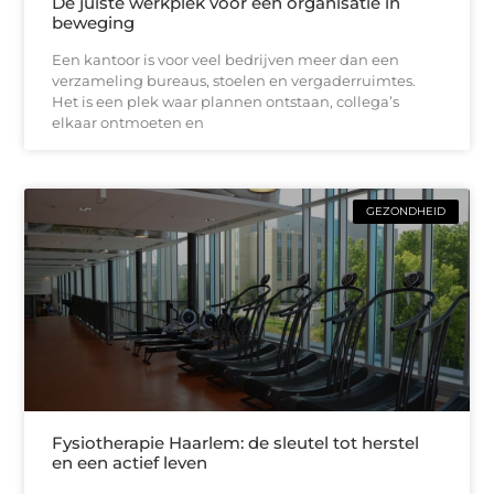
De juiste werkplek voor een organisatie in
beweging
Een kantoor is voor veel bedrijven meer dan een
verzameling bureaus, stoelen en vergaderruimtes.
Het is een plek waar plannen ontstaan, collega’s
elkaar ontmoeten en
GEZONDHEID
Fysiotherapie Haarlem: de sleutel tot herstel
en een actief leven