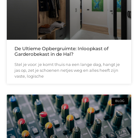
De Ultieme Opbergruimte: Inloopkast of
Garderobekast in de Hal?
Stel je voor: je komt thuis na een lange dag, hangt je
jas op, zet je schoenen netjes weg en alles heeft zijn
vaste, logische
BLOG