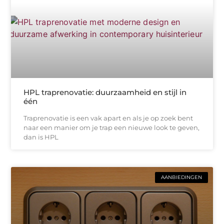
HPL traprenovatie: duurzaamheid en stijl in
één
Traprenovatie is een vak apart en als je op zoek bent
naar een manier om je trap een nieuwe look te geven,
dan is HPL
AANBIEDINGEN