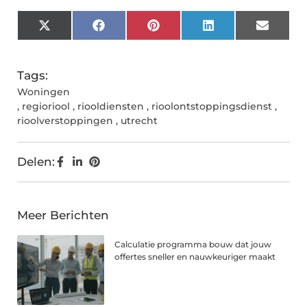
X
Facebook
Pinterest
LinkedIn
Email
(Twitter)
Tags:
Woningen
,
regioriool
,
riooldiensten
,
rioolontstoppingsdienst
,
rioolverstoppingen
,
utrecht
Delen:
Meer Berichten
Calculatie programma bouw dat jouw
offertes sneller en nauwkeuriger maakt