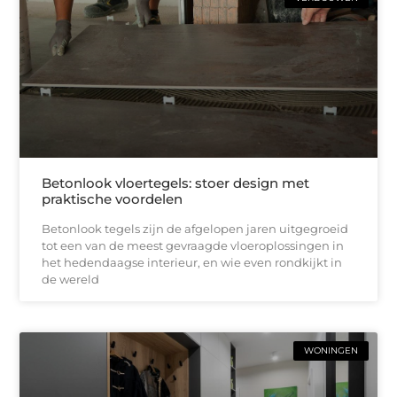
Betonlook vloertegels: stoer design met
praktische voordelen
Betonlook tegels zijn de afgelopen jaren uitgegroeid
tot een van de meest gevraagde vloeroplossingen in
het hedendaagse interieur, en wie even rondkijkt in
de wereld
WONINGEN