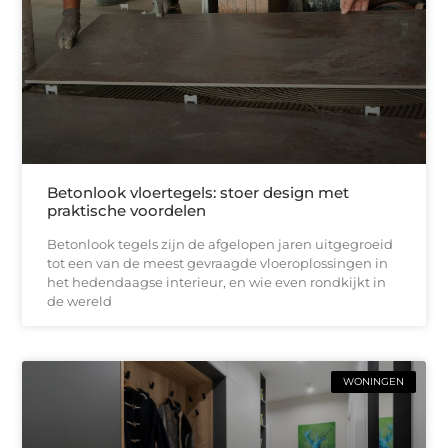
Betonlook vloertegels: stoer design met
praktische voordelen
Betonlook tegels zijn de afgelopen jaren uitgegroeid
tot een van de meest gevraagde vloeroplossingen in
het hedendaagse interieur, en wie even rondkijkt in
de wereld
WONINGEN