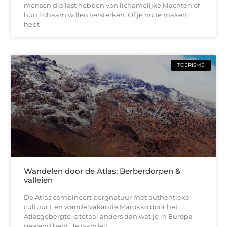
mensen die last hebben van lichamelijke klachten of
hun lichaam willen versterken. Of je nu te maken
hebt
TOERISME
Wandelen door de Atlas: Berberdorpen &
valleien
De Atlas combineert bergnatuur met authentieke
cultuur Een wandelvakantie Marokko door het
Atlasgebergte is totaal anders dan wat je in Europa
gewend bent. Je wandelt