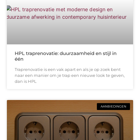
HPL traprenovatie: duurzaamheid en stijl in
één
Traprenovatie is een vak apart en als je op zoek bent
naar een manier om je trap een nieuwe look te geven,
dan is HPL
AANBIEDINGEN