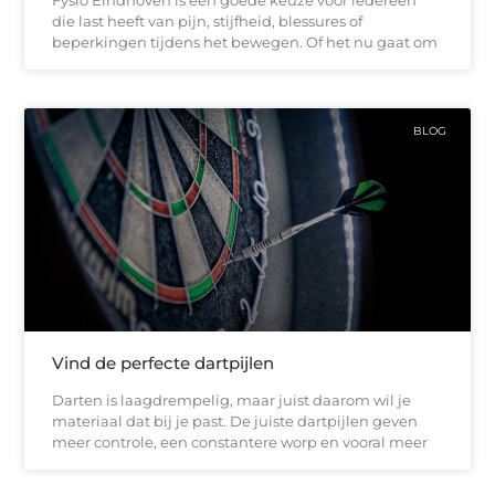
Fysio Eindhoven is een goede keuze voor iedereen
die last heeft van pijn, stijfheid, blessures of
beperkingen tijdens het bewegen. Of het nu gaat om
BLOG
Vind de perfecte dartpijlen
Darten is laagdrempelig, maar juist daarom wil je
materiaal dat bij je past. De juiste dartpijlen geven
meer controle, een constantere worp en vooral meer