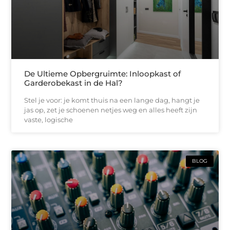
De Ultieme Opbergruimte: Inloopkast of
Garderobekast in de Hal?
Stel je voor: je komt thuis na een lange dag, hangt je
jas op, zet je schoenen netjes weg en alles heeft zijn
vaste, logische
BLOG