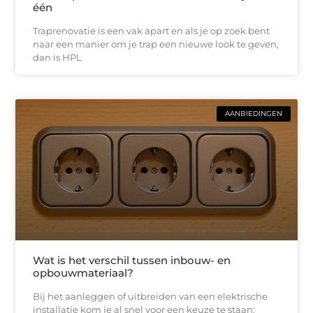
één
Traprenovatie is een vak apart en als je op zoek bent
naar een manier om je trap een nieuwe look te geven,
dan is HPL
AANBIEDINGEN
Wat is het verschil tussen inbouw- en
opbouwmateriaal?
Bij het aanleggen of uitbreiden van een elektrische
installatie kom je al snel voor een keuze te staan: