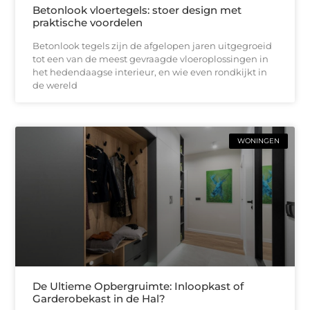
Betonlook vloertegels: stoer design met
praktische voordelen
Betonlook tegels zijn de afgelopen jaren uitgegroeid
tot een van de meest gevraagde vloeroplossingen in
het hedendaagse interieur, en wie even rondkijkt in
de wereld
WONINGEN
De Ultieme Opbergruimte: Inloopkast of
Garderobekast in de Hal?