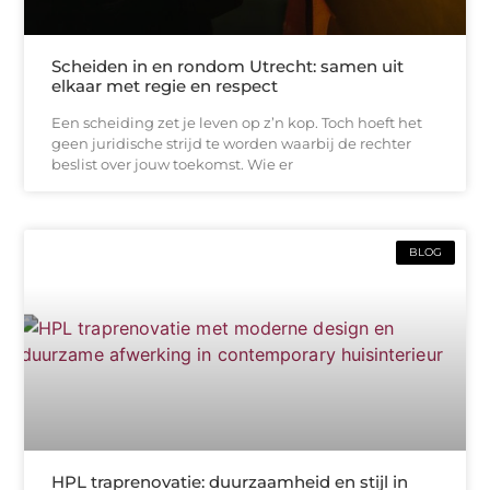
Scheiden in en rondom Utrecht: samen uit
elkaar met regie en respect
Een scheiding zet je leven op z’n kop. Toch hoeft het
geen juridische strijd te worden waarbij de rechter
beslist over jouw toekomst. Wie er
BLOG
HPL traprenovatie: duurzaamheid en stijl in