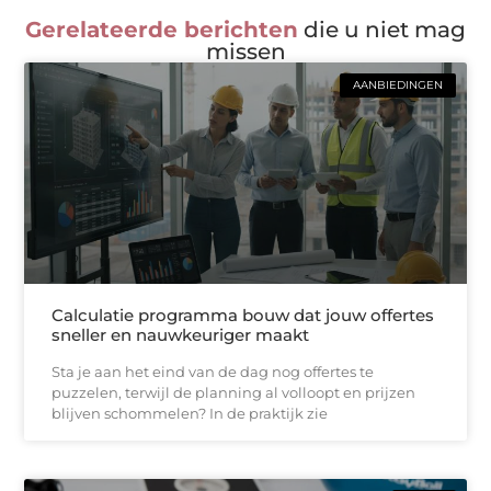
Gerelateerde berichten
die u niet mag
missen
AANBIEDINGEN
Calculatie programma bouw dat jouw offertes
sneller en nauwkeuriger maakt
Sta je aan het eind van de dag nog offertes te
puzzelen, terwijl de planning al volloopt en prijzen
blijven schommelen? In de praktijk zie