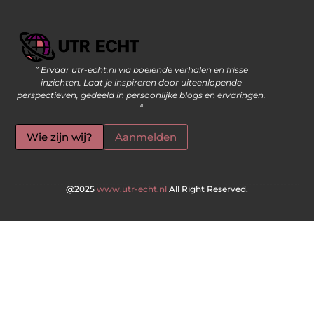
” Ervaar utr-echt.nl via boeiende verhalen en frisse
Geld Verdienen op Internet: De Moderne Manier om Inkomsten te Genereren
inzichten. Laat je inspireren door uiteenlopende
perspectieven, gedeeld in persoonlijke blogs en ervaringen.
“
Wie zijn wij?
Aanmelden
@2025
www.utr-echt.nl
All Right Reserved.