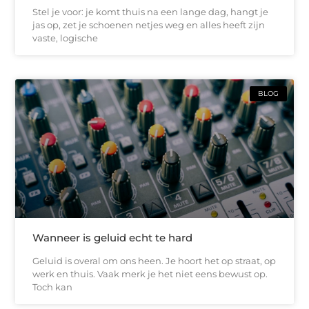
Stel je voor: je komt thuis na een lange dag, hangt je
jas op, zet je schoenen netjes weg en alles heeft zijn
vaste, logische
BLOG
Wanneer is geluid echt te hard
Geluid is overal om ons heen. Je hoort het op straat, op
werk en thuis. Vaak merk je het niet eens bewust op.
Toch kan