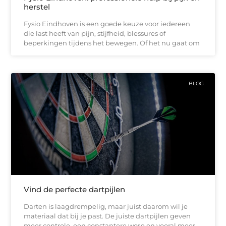
herstel
Fysio Eindhoven is een goede keuze voor iedereen
die last heeft van pijn, stijfheid, blessures of
beperkingen tijdens het bewegen. Of het nu gaat om
BLOG
Vind de perfecte dartpijlen
Darten is laagdrempelig, maar juist daarom wil je
materiaal dat bij je past. De juiste dartpijlen geven
meer controle, een constantere worp en vooral meer