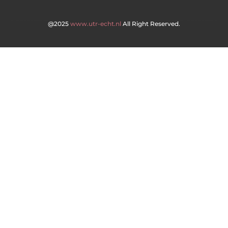
@2025
www.utr-echt.nl
All Right Reserved.