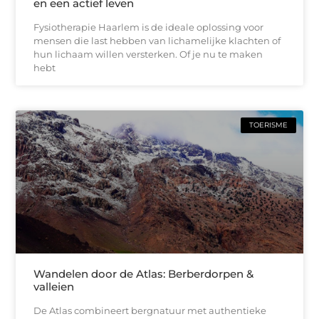
en een actief leven
Fysiotherapie Haarlem is de ideale oplossing voor
mensen die last hebben van lichamelijke klachten of
hun lichaam willen versterken. Of je nu te maken
hebt
TOERISME
Wandelen door de Atlas: Berberdorpen &
valleien
De Atlas combineert bergnatuur met authentieke