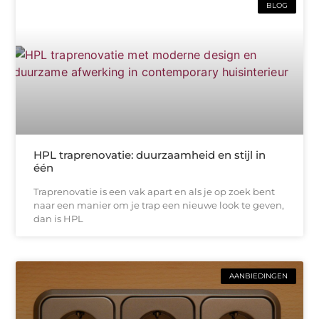
BLOG
HPL traprenovatie: duurzaamheid en stijl in
één
Traprenovatie is een vak apart en als je op zoek bent
naar een manier om je trap een nieuwe look te geven,
dan is HPL
AANBIEDINGEN