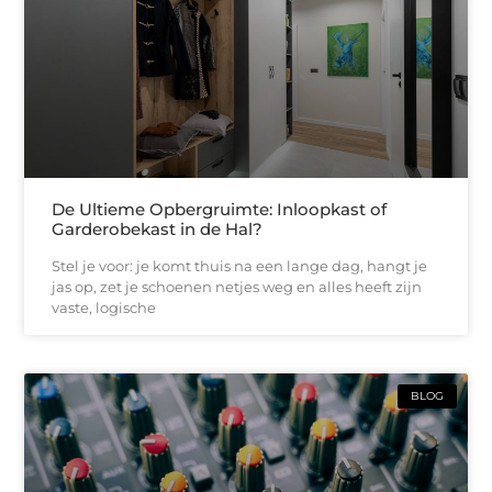
De Ultieme Opbergruimte: Inloopkast of
Garderobekast in de Hal?
Stel je voor: je komt thuis na een lange dag, hangt je
jas op, zet je schoenen netjes weg en alles heeft zijn
vaste, logische
BLOG