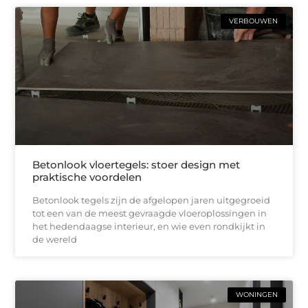
VERBOUWEN
Betonlook vloertegels: stoer design met
praktische voordelen
Betonlook tegels zijn de afgelopen jaren uitgegroeid
tot een van de meest gevraagde vloeroplossingen in
het hedendaagse interieur, en wie even rondkijkt in
de wereld
WONINGEN