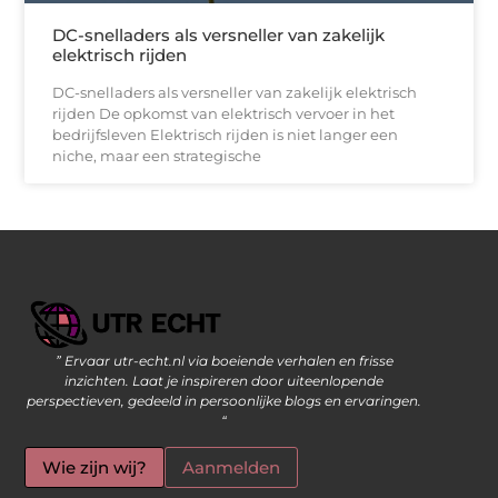
DC-snelladers als versneller van zakelijk
elektrisch rijden
DC-snelladers als versneller van zakelijk elektrisch
rijden De opkomst van elektrisch vervoer in het
bedrijfsleven Elektrisch rijden is niet langer een
niche, maar een strategische
” Ervaar utr-echt.nl via boeiende verhalen en frisse
Geld Verdienen op Internet: De Moderne Manier om Inkomsten te Genereren
inzichten. Laat je inspireren door uiteenlopende
perspectieven, gedeeld in persoonlijke blogs en ervaringen.
“
Wie zijn wij?
Aanmelden