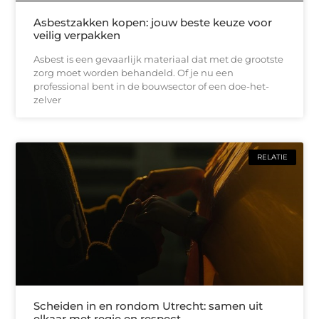
Asbestzakken kopen: jouw beste keuze voor
veilig verpakken
Asbest is een gevaarlijk materiaal dat met de grootste
zorg moet worden behandeld. Of je nu een
professional bent in de bouwsector of een doe-het-
zelver
RELATIE
Scheiden in en rondom Utrecht: samen uit
elkaar met regie en respect