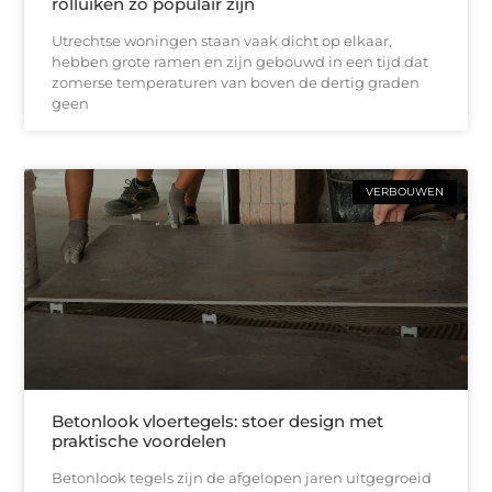
rolluiken zo populair zijn
Utrechtse woningen staan vaak dicht op elkaar,
hebben grote ramen en zijn gebouwd in een tijd dat
zomerse temperaturen van boven de dertig graden
geen
VERBOUWEN
Betonlook vloertegels: stoer design met
praktische voordelen
Betonlook tegels zijn de afgelopen jaren uitgegroeid