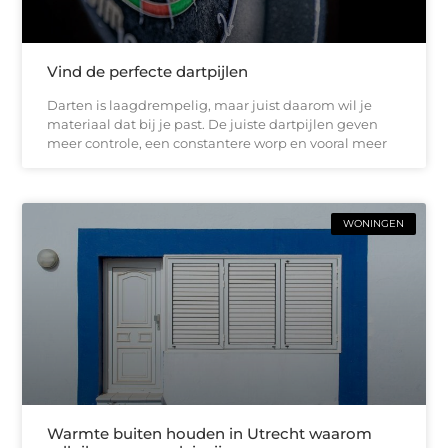
Vind de perfecte dartpijlen
Darten is laagdrempelig, maar juist daarom wil je
materiaal dat bij je past. De juiste dartpijlen geven
meer controle, een constantere worp en vooral meer
WONINGEN
Warmte buiten houden in Utrecht waarom