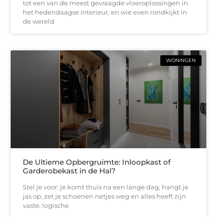
tot een van de meest gevraagde vloeroplossingen in
het hedendaagse interieur, en wie even rondkijkt in
de wereld
WONINGEN
De Ultieme Opbergruimte: Inloopkast of
Garderobekast in de Hal?
Stel je voor: je komt thuis na een lange dag, hangt je
jas op, zet je schoenen netjes weg en alles heeft zijn
vaste, logische