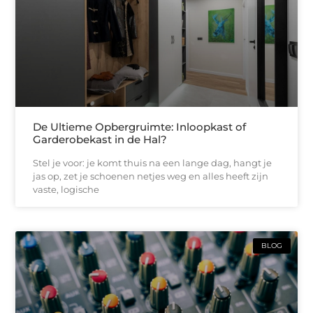
De Ultieme Opbergruimte: Inloopkast of
Garderobekast in de Hal?
Stel je voor: je komt thuis na een lange dag, hangt je
jas op, zet je schoenen netjes weg en alles heeft zijn
vaste, logische
BLOG