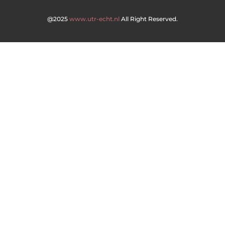
@2025
www.utr-echt.nl
All Right Reserved.