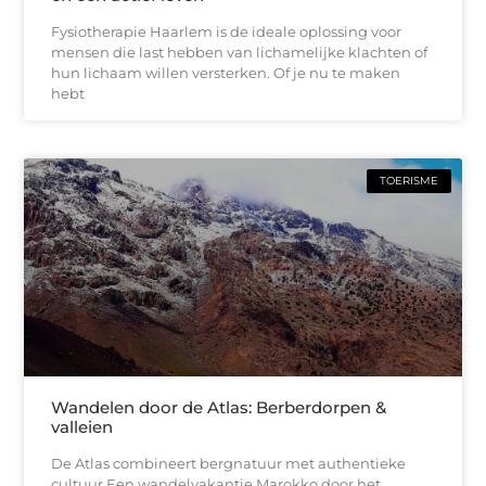
Fysiotherapie Haarlem is de ideale oplossing voor
mensen die last hebben van lichamelijke klachten of
hun lichaam willen versterken. Of je nu te maken
hebt
TOERISME
Wandelen door de Atlas: Berberdorpen &
valleien
De Atlas combineert bergnatuur met authentieke
cultuur Een wandelvakantie Marokko door het