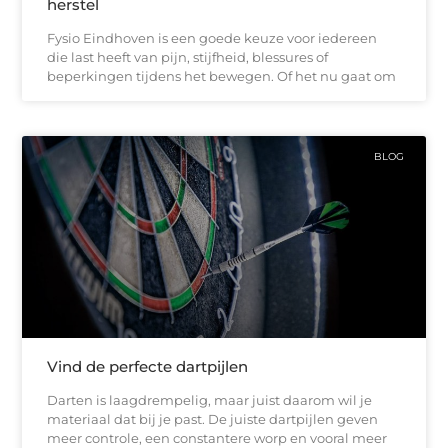
herstel
Fysio Eindhoven is een goede keuze voor iedereen
die last heeft van pijn, stijfheid, blessures of
beperkingen tijdens het bewegen. Of het nu gaat om
BLOG
Vind de perfecte dartpijlen
Darten is laagdrempelig, maar juist daarom wil je
materiaal dat bij je past. De juiste dartpijlen geven
meer controle, een constantere worp en vooral meer