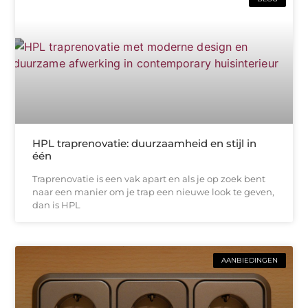
HPL traprenovatie: duurzaamheid en stijl in
één
Traprenovatie is een vak apart en als je op zoek bent
naar een manier om je trap een nieuwe look te geven,
dan is HPL
AANBIEDINGEN