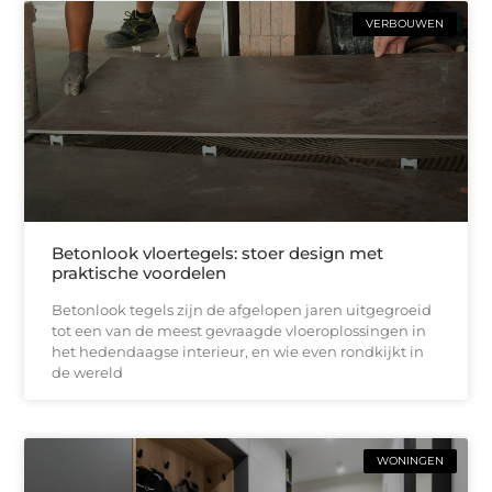
VERBOUWEN
Betonlook vloertegels: stoer design met
praktische voordelen
Betonlook tegels zijn de afgelopen jaren uitgegroeid
tot een van de meest gevraagde vloeroplossingen in
het hedendaagse interieur, en wie even rondkijkt in
de wereld
WONINGEN