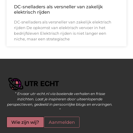
DC-snelladers als versneller van zakelijk
elektrisch rijden
DC-snelladers als versneller van zakelijk elektrisch
rijden De opkomst van elektrisch vervoer in het
bedrijfsleven Elektrisch rijden is niet langer een
niche, maar een strategische
” Ervaar utr-echt.nl via boeiende verhalen en frisse
Geld Verdienen op Internet: De Moderne Manier om Inkomsten te Genereren
inzichten. Laat je inspireren door uiteenlopende
perspectieven, gedeeld in persoonlijke blogs en ervaringen.
“
Wie zijn wij?
Aanmelden