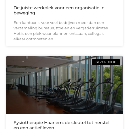
De juiste werkplek voor een organisatie in
beweging
Een kantoor is voor veel bedrijven meer dan een
verzameling bureaus, stoelen en vergaderruimtes.
Het is een plek waar plannen ontstaan, collega’s
elkaar ontmoeten en
GEZONDHEID
Fysiotherapie Haarlem: de sleutel tot herstel
en een actief leven