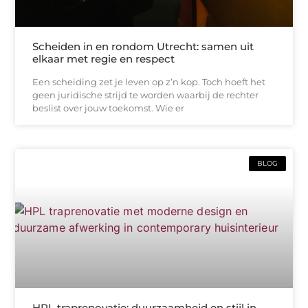
Scheiden in en rondom Utrecht: samen uit
elkaar met regie en respect
Een scheiding zet je leven op z’n kop. Toch hoeft het
geen juridische strijd te worden waarbij de rechter
beslist over jouw toekomst. Wie er
BLOG
HPL traprenovatie: duurzaamheid en stijl in