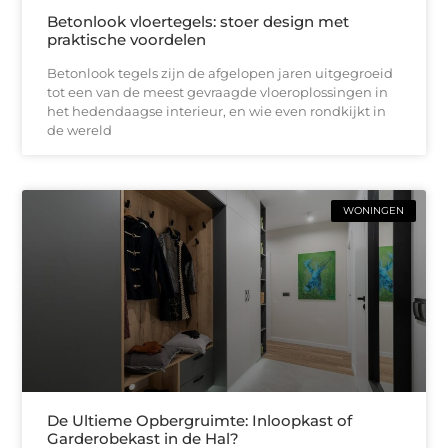
Betonlook vloertegels: stoer design met
praktische voordelen
Betonlook tegels zijn de afgelopen jaren uitgegroeid
tot een van de meest gevraagde vloeroplossingen in
het hedendaagse interieur, en wie even rondkijkt in
de wereld
WONINGEN
De Ultieme Opbergruimte: Inloopkast of
Garderobekast in de Hal?