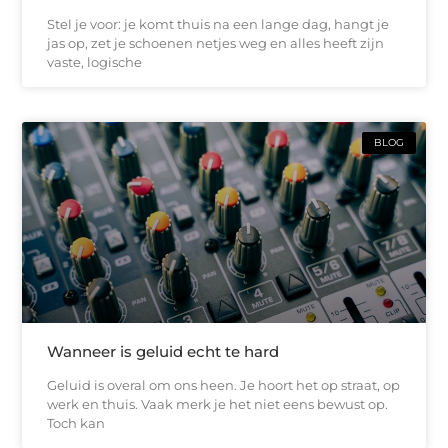
Stel je voor: je komt thuis na een lange dag, hangt je
jas op, zet je schoenen netjes weg en alles heeft zijn
vaste, logische
BLOG
Wanneer is geluid echt te hard
Geluid is overal om ons heen. Je hoort het op straat, op
werk en thuis. Vaak merk je het niet eens bewust op.
Toch kan