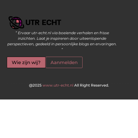
” Ervaar utr-echt.nl via boeiende verhalen en frisse
Geld Verdienen op Internet: De Moderne Manier om Inkomsten te Genereren
inzichten. Laat je inspireren door uiteenlopende
perspectieven, gedeeld in persoonlijke blogs en ervaringen.
“
Wie zijn wij?
Aanmelden
@2025
www.utr-echt.nl
All Right Reserved.