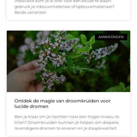
installatie kom je al snel voor een keuze te staan:
gebruik je inbouwmateriaal of opbouwmateriaal?
Beide varianten
AANBIEDINGEN
Ontdek de magie van droomkruiden voor
lucide dromen
Ben je klaar om je nachten naar een hoger niveau te
tillen? Droomkruiden kunnen je helpen om diepere,
levendigere dromen te ervaren en je slaapkwaliteit