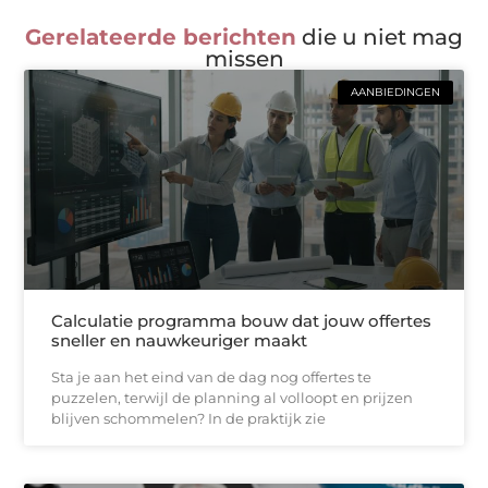
Gerelateerde berichten
die u niet mag
missen
AANBIEDINGEN
Calculatie programma bouw dat jouw offertes
sneller en nauwkeuriger maakt
Sta je aan het eind van de dag nog offertes te
puzzelen, terwijl de planning al volloopt en prijzen
blijven schommelen? In de praktijk zie